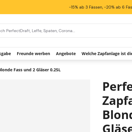
-15% ab 3 Fässen, -20% ab 6 Fä
kgabe
Freunde werben
Angebote
Welche Zapfanlage ist die
Blonde Fass und 2 Gläser 0.25L
Perf
Zapf
Blon
Gläse