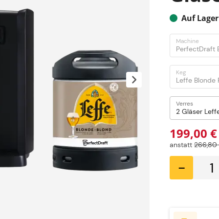
Auf Lager
Machine
Keg
Verres
199,00 €
anstatt
266,80
-