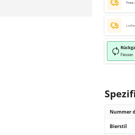
Free 
Liefe
Rückg
Fässer.
Spezif
Nummer de
Bierstil