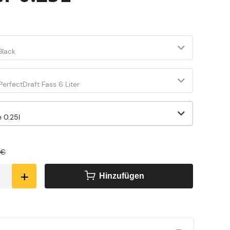
 €
+
Hinzufügen