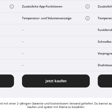
Zusätzliche App-Funktionen
Zusätzlic
Temperatur- und Volumenanzeige
Temperat
Funkfern
-
Schnelles
-
Vorprogr
-
Drahtlos
-
Jetzt kaufen
d mit einer 2-jährigen Garantie und kostenlosem Versand geliefert. Du kannst auc
kaufen und später mit Klarna zu bezahlen.