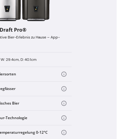
tDraft Pro®
tive Bier-Erlebnis zu Hause – App-
 W: 29.4cm, D: 40.1cm
iersorten
egfässer
isches Bier
our-Technologie
Temperaturregelung 0-12°C