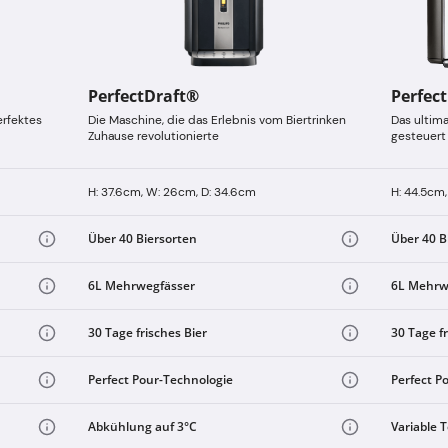
PerfectDraft®
Perfec
erfektes
Die Maschine, die das Erlebnis vom Biertrinken
Das ultima
Zuhause revolutionierte
gesteuert
H: 37.6cm, W: 26cm, D: 34.6cm
H: 44.5cm,
Über 40 Biersorten
Über 40 B
6L Mehrwegfässer
6L Mehrw
30 Tage frisches Bier
30 Tage fr
Perfect Pour-Technologie
Perfect P
Abkühlung auf 3°C
Variable 