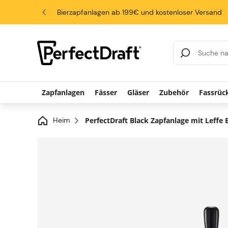
4.6/5
Bierzapfanlagen ab 199€ und kostenloser Versand
Suchergebnisse
Zapfanlagen
Fässer
Gläser
Zubehör
Fassrüc
Heim
PerfectDraft Black Zapfanlage mit Leffe 