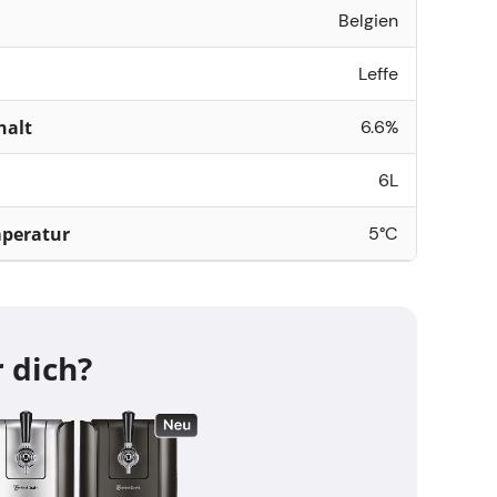
Belgien
Leffe
halt
6.6%
6L
mperatur
5°C
 dich?