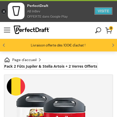
PerfectDraft
VISITE
AB InBev
Aller au contenu
Sauter au pied de page
OFFERTE dans Google Play
0
Les amateurs de bière nous adorent
Profitez de -10% dès 3 fûts unitaires
Livraison offerte dès 100€ d'achat !
4.6/5
Page d'accueil
Pack 2 Fûts Jupiler & Stella Artois + 2 Verres Offerts