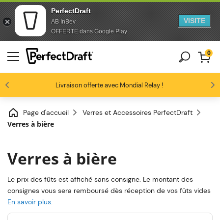
PerfectDraft
VISITE
AB InBev
Passer au contenu
Passer en bas de page
OFFERTE dans Google Play
0
Les amateurs de bière nous adorent
Livraison offerte avec Mondial Relay !
Profitez de -10% dès 3 fûts unitaires
4.6/5
Page d'accueil
Verres et Accessoires PerfectDraft
Verres à bière
Verres à bière
Le prix des fûts est affiché sans consigne. Le montant des
consignes vous sera remboursé dès réception de vos fûts vides
En savoir plus
.