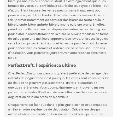
bière ipa, une pils ou encore un stout. Il existe également quelques
formats de verres qui sont idéaux pour boire tout type de bière. Tout
d’abord il faut favoriser les verres avec un verre transparent pour
pouvoir analyser à l’œil la robe de la bière. Pour les saveurs, le verre
teku permet notamment de savourer des bières de toute couleur,
bière blonde, bière ambrée, bière blanche ou bière brune. En effet, il
prend les meilleures caractéristiques des autres verres : le long pied
pour éviter le réchauffement de la bière, le buvant rehaussé en forme
de tulipe pour une meilleure approche des lèvres, et la base large du
verre ballon qui se rétrécit au fur et à mesure jusqu’en haut du verre
pour concentrer les arômes et obtenir une belle mousse. Et en cas
d'hésitation, vous pouvez toujours trouver votre réponse dans notre
guide.
PerfectDraft, l'expérience ultime
Chez PerfectDraft, nous pensons qu'il est préférable de partager des
instants de dégustation, c'est pourquoi les verres sont vendus par lot
de deux et ne peuvent pas s'acheter à l'unité à l'exception de
quelques références. Vous pourrez également en trouver dans nos
packs tireuse PerfectDraft
afin de vous offrir la meilleure expérience
dégustation de bière pression à domicile.
Chaque verre est fabriqué dans le plus grand soin et est conçu pour
améliorer votre expérience de dégustation. Grâce à leur design
raffiné et à leur excellente finition, nos verres à bière ajoutent une