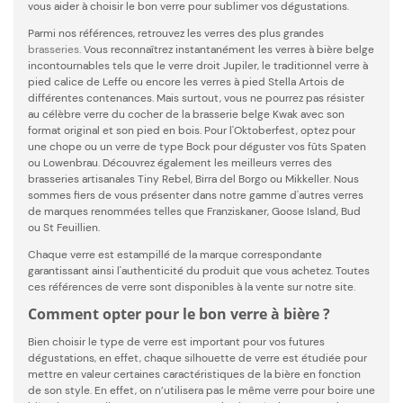
vous aider à choisir le bon verre pour sublimer vos dégustations.
Parmi nos références, retrouvez les verres des plus grandes
brasseries
. Vous reconnaîtrez instantanément les verres à bière belge
incontournables tels que le verre droit Jupiler, le traditionnel verre à
pied calice de Leffe ou encore les verres à pied Stella Artois de
différentes contenances. Mais surtout, vous ne pourrez pas résister
au célèbre verre du cocher de la brasserie belge Kwak avec son
format original et son pied en bois. Pour l'Oktoberfest, optez pour
une chope ou un verre de type Bock pour déguster vos fûts Spaten
ou Lowenbrau. Découvrez également les meilleurs verres des
brasseries artisanales Tiny Rebel, Birra del Borgo ou Mikkeller. Nous
sommes fiers de vous présenter dans notre gamme d'autres verres
de marques renommées telles que Franziskaner, Goose Island, Bud
ou St Feuillien.
Chaque verre est estampillé de la marque correspondante
garantissant ainsi l'authenticité du produit que vous achetez. Toutes
ces références de verre sont disponibles à la vente sur notre site.
Comment opter pour le bon verre à bière ?
Bien choisir le type de verre est important pour vos futures
dégustations, en effet, chaque silhouette de verre est étudiée pour
mettre en valeur certaines caractéristiques de la bière en fonction
de son style. En effet, on n’utilisera pas le même verre pour boire une