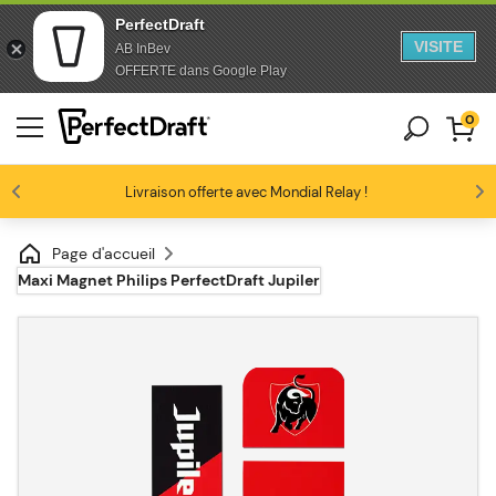
PerfectDraft
VISITE
AB InBev
Passer au contenu
Passer en bas de page
OFFERTE dans Google Play
0
Les amateurs de bière nous adorent
Livraison offerte avec Mondial Relay !
Profitez de -10% dès 3 fûts unitaires
4.6/5
Page d'accueil
Maxi Magnet Philips PerfectDraft Jupiler