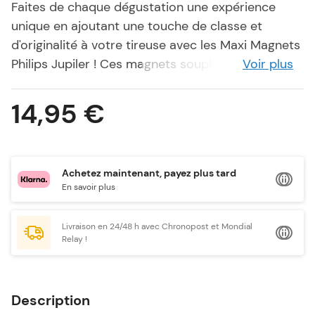
Faites de chaque dégustation une expérience
unique en ajoutant une touche de classe et
d'originalité à votre tireuse avec les Maxi Magnets
Philips Jupiler ! Ces magnets souples et élégants
Voir plus
sont spécialement conçus pour embellir votre
tireuse PerfectDraft Philips
, transformant ainsi
14,95 €
votre machine en un véritable hommage à la
brasserie emblématique Jupiler
.
Chaque ensemble d'aimants est soigneusement
Achetez maintenant, payez plus tard
créé à l'image de Jupiler, offrant une esthétique
En savoir plus
unique qui capture l'esprit authentique de cette
brasserie renommée. Faciles à positionner sur
Livraison en 24/48 h avec Chronopost et Mondial
votre tireuse PerfectDraft, ils adhèrent
Relay !
parfaitement à la surface, ajoutant
instantanément une touche de caractère à votre
appareil.
Description