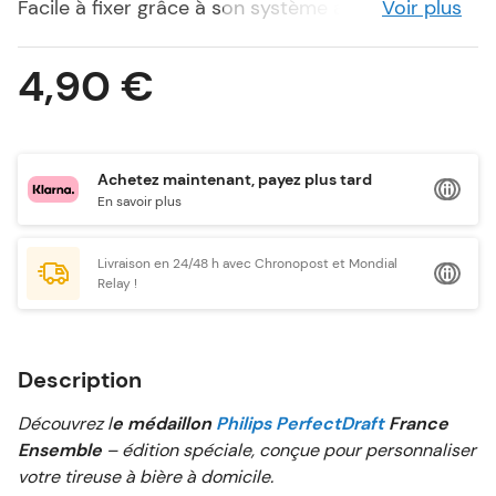
Facile à fixer grâce à son système aimanté, il
Voir plus
s’installe sur la poignée de votre tireuse
PerfectDraft Philips et apporte une touche
4,90 €
distinctive.
Un accessoire aux couleurs de la France, conçu
pour compléter votre équipement PerfectDraft !
Achetez maintenant, payez plus tard
En savoir plus
Livraison en 24/48 h avec Chronopost et Mondial
Relay !
Description
Découvrez l
e médaillon
Philips PerfectDraft
France
Ensemble
– édition spéciale, conçue pour personnaliser
votre tireuse à bière à domicile.