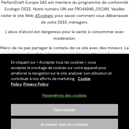
PerfectDraft Europe SAS est membre du programme de conformité
Ecologic DEEE. Notre numéro UIN est FR044946_052XKI. Veuillez
visiter le site Web
d'Ecologic
pour savoir comment vous débarrasser
de votre DEEE ménagers.
L’abus d’alcool est dangereux pour la santé, à consommer avec
modération.
Merci de ne pas partager le contenu de ce site avec des mineurs. La
consommation d’alcool est vivement déconseillée aux femmes
enceintes. La vente d'alcool à des mineurs de moins de 18 ans est
En cliquant sur « Accepter tous les cookies », vous
interdite. En accédant à nos offres, vous déclarez avoir 18 ans
acceptez le stockage de cookies sur votre appareil pour
améliorer la navigation sur le site, analyser son utilisation et
révolus. PerfectDraft Europe SAS, Lille, France
contribuer à nos efforts de marketing.
Cookie
Policy
Privacy Policy
Paramètres des cookies
Interdiction de vente de boissons alcooliques aux mineurs de
4,90 €
Médaillon PerfectDraft Philips - France Ensemble
moins de 18 ans
Tout refuser
La preuve de majorité de l'acheteur est exigée au moment de la
-
+
Ajouter au panier
vente en ligne.
Autoriser tous les cookies
CODE DE LA SANTÉ PUBLIQUE : ART. L. 3342-1. L. 3342-3