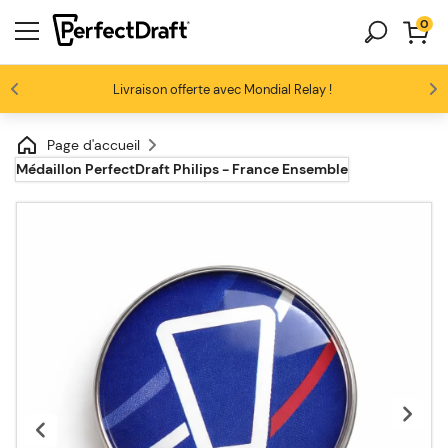
0
Les amateurs de bière nous adorent
Livraison offerte avec Mondial Relay !
Profitez de -10% dès 3 fûts unitaires
4.6/5
Page d'accueil
Médaillon PerfectDraft Philips - France Ensemble