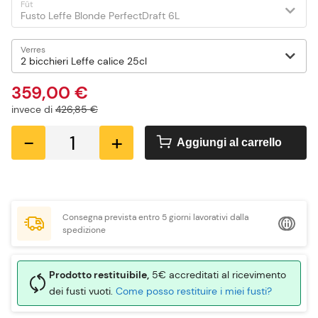
Fût
Verres
359,00 €
invece di
426,85 €
-
+
Aggiungi al carrello
Consegna prevista entro 5 giorni lavorativi dalla
spedizione
Prodotto restituibile,
5€ accreditati al ricevimento
dei fusti vuoti.
Come posso restituire i miei fusti?