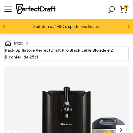
0
Gli appassionati di birra ci amano
Spillatori da 199€ e spedizione Gratis
Fino al -20% su una selezione di pack
-15% da 3 fusti, -20% da 6 fusti
4.6/5
Inizio
Pack Spillatore PerfectDraft Pro Black Leffe Blonde e 2
Bicchieri da 25cl