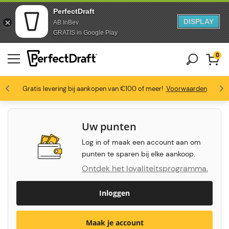
PerfectDraft
DISPLAY
AB InBev
Doorgaan naar artikel
Ga naar voettekst
GRATIS in Google Play
0
4.6/5
Gratis levering bij aankopen van €100 of meer!
Bierliefhebbers zijn dol op ons
Profiteer van -10% vanaf 3 vaten
Voorwaarden
Uw punten
Log in of maak een account aan om
punten te sparen bij elke aankoop.
Ontdek het loyaliteitsprogramma.
Inloggen
Maak je account
Koop