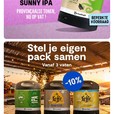
Ik
bestel
Koop