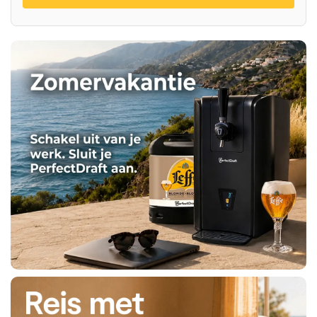
nu
Koop
nu