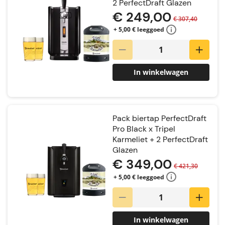
2 PerfectDraft Glazen
€ 249,00
€ 307,40
+ 5,00 € leeggoed
In winkelwagen
Pack biertap PerfectDraft
Pro Black x Tripel
Karmeliet + 2 PerfectDraft
Glazen
€ 349,00
€ 421,30
+ 5,00 € leeggoed
In winkelwagen