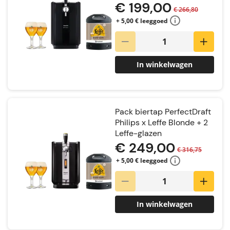
€ 199,00
€ 266,80
+ 5,00 € leeggoed
In winkelwagen
Pack biertap PerfectDraft
Philips x Leffe Blonde + 2
Leffe-glazen
€ 249,00
€ 316,75
+ 5,00 € leeggoed
In winkelwagen