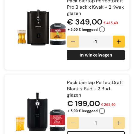
Pack biertap PerfectDraft
Pro Black x Kwak + 2 Kwak
glazen
€ 349,00
€ 415,40
+ 5,00 € leeggoed
In winkelwagen
Pack biertap PerfectDraft
Black x Bud + 2 Bud-
glazen
€ 199,00
€ 265,40
+ 5,00 € leeggoed