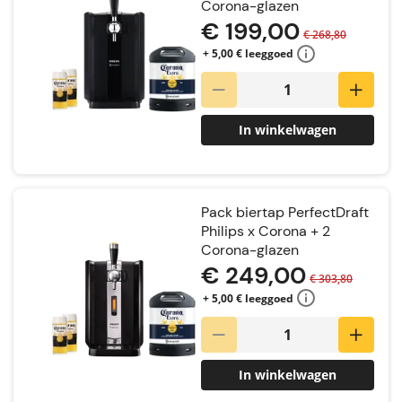
Corona-glazen
€ 199,00
€ 268,80
+ 5,00 € leeggoed
In winkelwagen
Pack biertap PerfectDraft
Philips x Corona + 2
Corona-glazen
€ 249,00
€ 303,80
+ 5,00 € leeggoed
In winkelwagen