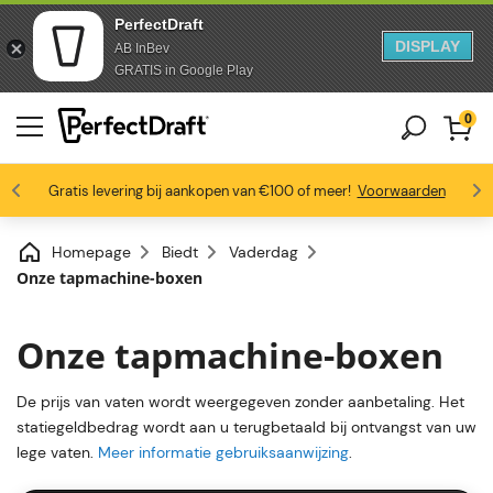
PerfectDraft
DISPLAY
AB InBev
Doorgaan naar artikel
Ga naar voettekst
GRATIS in Google Play
0
4.6/5
Gratis levering bij aankopen van €100 of meer!
Bierliefhebbers zijn dol op ons
Profiteer van -10% vanaf 3 vaten
Voorwaarden
Homepage
Biedt
Vaderdag
Onze tapmachine-boxen
Onze tapmachine-boxen
De prijs van vaten wordt weergegeven zonder aanbetaling. Het
statiegeldbedrag wordt aan u terugbetaald bij ontvangst van uw
lege vaten.
Meer informatie gebruiksaanwijzing
.