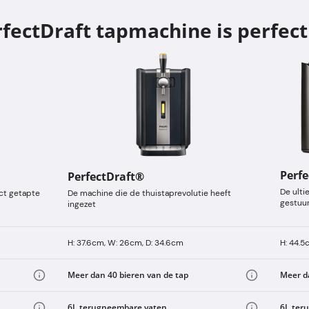
fectDraft tapmachine is perfect
Perfe
PerfectDraft®
De ulti
ect getapte
De machine die de thuistaprevolutie heeft
gestuu
ingezet
H: 37.6cm, W: 26cm, D: 34.6cm
H: 44.5
Meer dan 40 bieren van de tap
Meer d
6L terugneembare vaten
6L ter