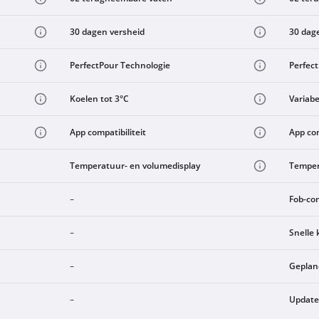
30 dagen versheid
30 dag
PerfectPour Technologie
Perfec
Koelen tot 3°C
Variabe
App compatibiliteit
App com
Temperatuur- en volumedisplay
Temper
Fob-con
-
Snelle 
-
Geplan
-
Updates
-