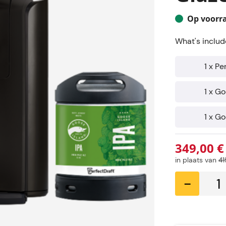
Op voorr
What's includ
1 x Pe
1 x Go
1 x G
349,00 €
in plaats van
41
-