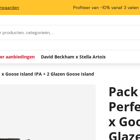
rwaarden
Profiteer van -10% vanaf 3 vaten
ier aanbiedingen
David Beckham x Stella Artois
k x Goose Island IPA + 2 Glazen Goose Island
Pack
Perf
x Goo
Glaz