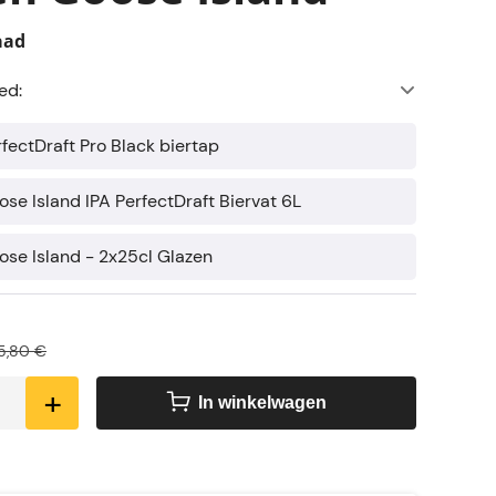
aad
ed:
rfectDraft Pro Black biertap
ose Island IPA PerfectDraft Biervat 6L
oose Island - 2x25cl Glazen
5,80 €
+
In winkelwagen