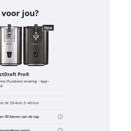
 voor jou?
ctDraft Pro®
eme thuisbiero ervaring - App-
rd
cm, W: 29.4cm, D: 40.1cm
an 40 bieren van de tap
ugneembare vaten