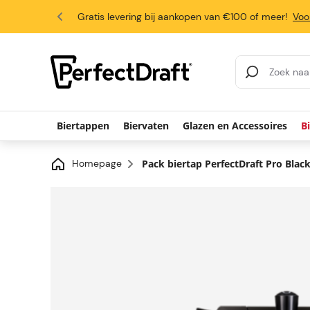
4.6/5
Gratis levering bij aankopen van €100 of meer!
Voo
Zoekresultaten
Biertappen
Biervaten
Glazen en Accessoires
B
Homepage
Pack biertap PerfectDraft Pro Blac