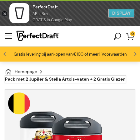
PerfectDraft
DISPLAY
AB InBev
Doorgaan naar artikel
Ga naar voettekst
GRATIS in Google Play
0
Gratis levering bij aankopen van €100 of meer!
Bierliefhebbers zijn dol op ons
Profiteer van -10% vanaf 3 vaten
Voorwaarden
4.6/5
Homepage
Pack met 2 Jupiler & Stella Artois-vaten + 2 Gratis Glazen