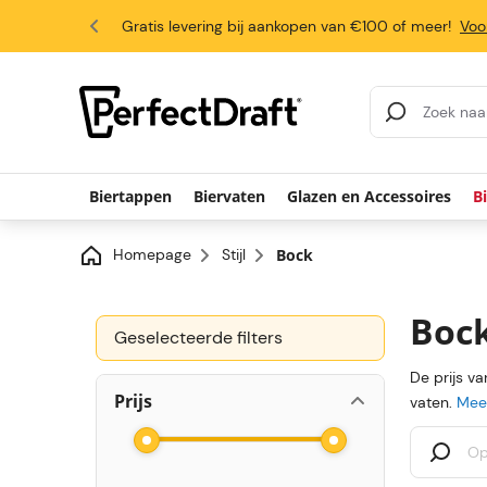
4.6/5
Gratis levering bij aankopen van €100 of meer!
Voo
Zoekresultaten
Biertappen
Biervaten
Glazen en Accessoires
B
Homepage
Stijl
Bock
Boc
Geselecteerde filters
De prijs v
Prijs
vaten.
Meer