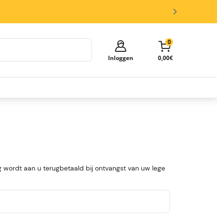
0
Inloggen
0,00€
Je winkelmandje is leeg!
Tijd om te shoppen.
Ontdek deze populaire categorieën en vul je
winkelmand met mooie deals.
Biertappen
Biervaten
Glazen en Accessoires
 wordt aan u terugbetaald bij ontvangst van uw lege