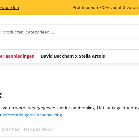
rwaarden
Profiteer van -10% vanaf 3 vaten
ier aanbiedingen
David Beckham x Stella Artois
k
an vaten wordt weergegeven zonder aanbetaling. Het statiegeldbedrag
 informatie gebruiksaanwijzing
.