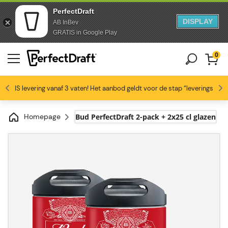
PerfectDraft
DISPLAY
AB InBev
Doorgaan naar artikel
Overslaan naar voettekst
GRATIS in Google Play
0
4.6/5
GRATIS levering vanaf 3 vaten! Het aanbod geldt voor de stap “leveringswijze
Bierliefhebbers zijn dol op ons
Profiteer van -10% vanaf 3 vaten!
Gratis levering
Homepage
Bud PerfectDraft 2-pack + 2x25 cl glazen