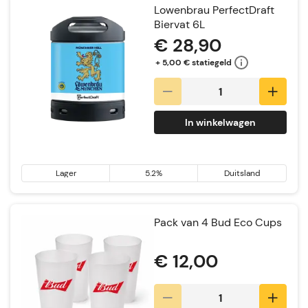
Lowenbrau PerfectDraft
Biervat 6L
€ 28,90
+ 5,00 € statiegeld
In winkelwagen
Lager
5.2%
Duitsland
Pack van 4 Bud Eco Cups
€ 12,00