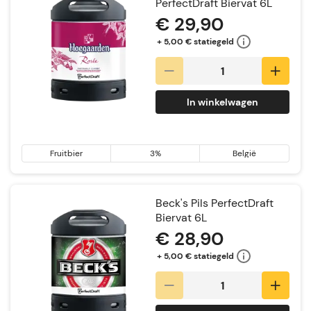
PerfectDraft Biervat 6L
€ 29,90
+ 5,00 € statiegeld
In winkelwagen
Fruitbier
3%
België
Beck's Pils PerfectDraft
Biervat 6L
€ 28,90
+ 5,00 € statiegeld