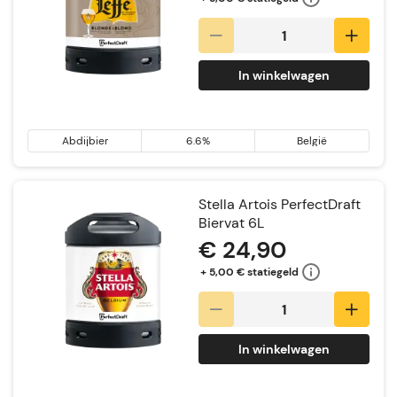
In winkelwagen
Abdijbier
6.6%
België
Stella Artois PerfectDraft
Biervat 6L
€ 24,90
+ 5,00 € statiegeld
In winkelwagen