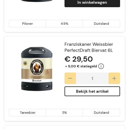
In winkelwagen
Pilsner
4.9%
Duitsland
Franziskaner Weissbier
PerfectDraft Biervat 6L
€ 29,50
+ 5,00 € statiegeld
Bekijk het artikel
Tarwebier
5%
Duitsland