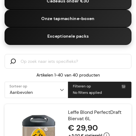
Cadeaus onder €30
Onze tapmachine-boxen
Exceptionele packs
Artikelen 1-40 van
40
producten
Sorteer op
Filteren op
No filters applied
Leffe Blond PerfectDraft
Biervat 6L
€ 29,90
+ 5,00 € statiegeld