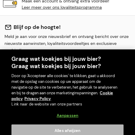
Maak een account & ontvang extra voordeel!
Leer meer over ons loyaliteitsprogramma
Blijf op de hoogte!
Meld je aan voor onze nieuwsbrief en ontvang bericht over onze
nieuwste aanwinsten, loyaliteitsvoordeeltjes en exclusieve
aanbiedingen.
Graag wat koekjes bij jouw bier?
Graag wat koekjes bij jouw bier?
Door op 'Accepteer alle cookies' te klikken, gaat u akkoord
met de opslag van cookies op uw apparaat om de
Aanmelden
navigatie op de site te verbeteren, het gebruik te analyseren
en bij te dragen aan onze marketinginspanningen.
Cookie
Ik accepteer de
Voorwaarden
en
Privacybeleid
policy
Privacy Policy
Link naar de website van onze partners
Aanpassen
Over ons
Alles afwijzen