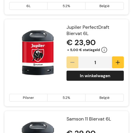
6L
5.2%
België
Jupiler PerfectDraft
Biervat 6L
€ 23,90
+ 5,00 € statiegeld
In winkelwagen
Pilsner
5.2%
België
Samson 11 Biervat 6L