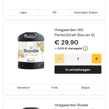
Lager
5%
Verenigde Staten
Hoegaarden Wit
PerfectDraft Biervat 6L
€ 29,90
+ 5,00 € statiegeld
In winkelwagen
Tarwebier
4.9%
België
Hoegaarden Rosée