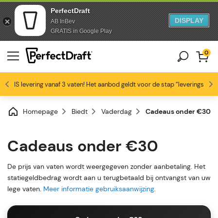
PerfectDraft
DISPLAY
AB InBev
Doorgaan naar artikel
Overslaan naar voettekst
GRATIS in Google Play
0
GRATIS levering vanaf 3 vaten! Het aanbod geldt voor de stap “leveringswijze
Bierliefhebbers zijn dol op ons
Profiteer van -10% vanaf 3 vaten!
Gratis levering
4.6/5
Homepage
Biedt
Vaderdag
Cadeaus onder €30
Cadeaus onder €30
De prijs van vaten wordt weergegeven zonder aanbetaling. Het
statiegeldbedrag wordt aan u terugbetaald bij ontvangst van uw
lege vaten.
Meer informatie gebruiksaanwijzing
.