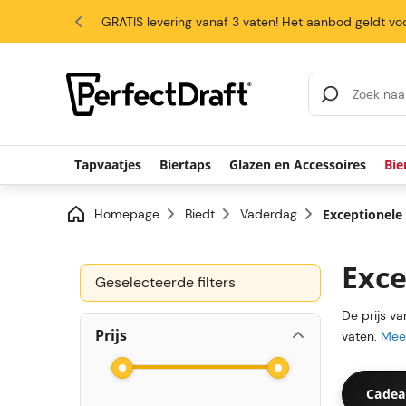
4.6/5
GRATIS levering vanaf 3 vaten! Het aanbod geldt voo
Search Results
Tapvaatjes
Biertaps
Glazen en Accessoires
Bie
Homepage
Biedt
Vaderdag
Exceptionele
Exce
Geselecteerde filters
De prijs v
Prijs
vaten.
Meer
Cadea