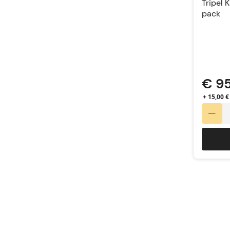
Tripel 
pack
€ 9
+ 15,00 €