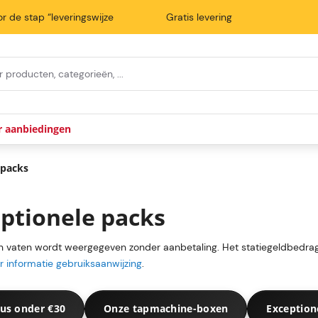
r de stap “leveringswijze
Gratis levering
r aanbiedingen
 packs
ptionele packs
an vaten wordt weergegeven zonder aanbetaling. Het statiegeldbedrag
 informatie gebruiksaanwijzing
.
us onder €30
Onze tapmachine-boxen
Exception