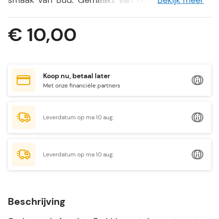
smaak van Bud. Gemaakt van hoogwaardig glas,
Bekijk meer
zijn ze duurzaam en stijlvol, met het iconische
Bud-logo. Of je nu een feestje organiseert of thuis
€ 10,00
ontspant, deze glazen zullen je bierdrinkervaring
verbeteren.
Koop nu, betaal later
Met onze financiële partners
Leverdatum op ma 10 aug.
Leverdatum op ma 10 aug.
Beschrijving