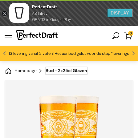
PerfectDraft
DISPLAY
AB InBev
Doorgaan naar artikel
Overslaan naar voettekst
GRATIS in Google Play
0
GRATIS levering vanaf 3 vaten! Het aanbod geldt voor de stap “leveringswijze
Bierliefhebbers zijn dol op ons
Profiteer van -10% vanaf 3 vaten!
Gratis levering
4.6/5
Homepage
Bud - 2x25cl Glazen