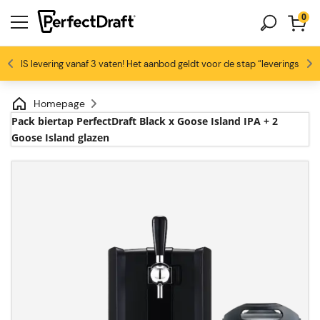
0
4.6/5
GRATIS levering vanaf 3 vaten! Het aanbod geldt voor de stap “leveringswijze
Bierliefhebbers zijn dol op ons
Profiteer van -10% vanaf 3 vaten!
Gratis levering
Homepage
Pack biertap PerfectDraft Black x Goose Island IPA + 2
Goose Island glazen