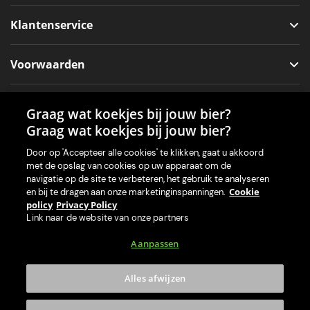
Klantenservice
Voorwaarden
Sociale media
Graag wat koekjes bij jouw bier?
Graag wat koekjes bij jouw bier?
Door op 'Accepteer alle cookies' te klikken, gaat u akkoord
met de opslag van cookies op uw apparaat om de
Onze app voor je machine
navigatie op de site te verbeteren, het gebruik te analyseren
Cookie
en bij te dragen aan onze marketinginspanningen.
policy
Privacy Policy
Link naar de website van onze partners
Aanpassen
Alles afwijzen
233,90 €
199,00
Pack biertap PerfectDraft Black x Goose Island IPA + 2 Goose Island glazen
€