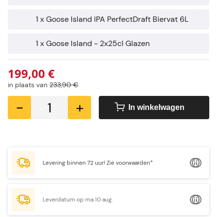
1 x Goose Island IPA PerfectDraft Biervat 6L
1 x Goose Island - 2x25cl Glazen
199,00 €
in plaats van
233,90 €
-
+
In winkelwagen
Levering binnen 72 uur!
Zie voorwaarden*
Leverdatum op ma 10 aug.