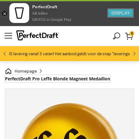
PerfectDraft
DISPLAY
AB InBev
Doorgaan naar artikel
Overslaan naar voettekst
GRATIS in Google Play
0
4.6/5
GRATIS levering vanaf 3 vaten! Het aanbod geldt voor de stap “leveringswijze
Bierliefhebbers zijn dol op ons
Profiteer van -10% vanaf 3 vaten!
Gratis levering
Homepage
PerfectDraft Pro Leffe Blonde Magneet Medaillon