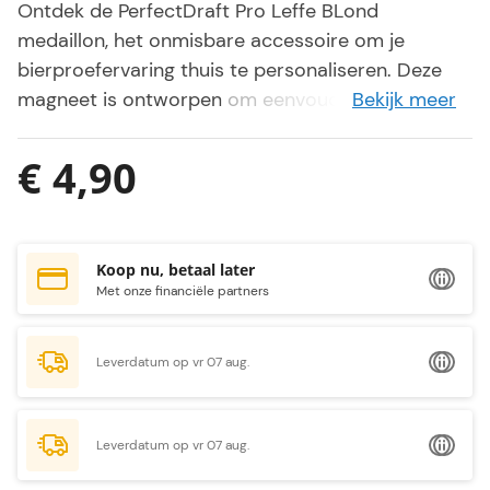
Ontdek de PerfectDraft Pro Leffe BLond
medaillon, het onmisbare accessoire om je
bierproefervaring thuis te personaliseren. Deze
magneet is ontworpen om eenvoudig op de
Bekijk meer
taphendel van jouw
PerfectDraft Pro biertap
te
bevestigen en voegt een vleugje klasse toe.
€ 4,90
Zijn functionaliteit gaat verder dan esthetiek,
omdat deze medaillon ook als handig hulpmiddel
kan dienen om aan te geven welk biervat zich in
Koop nu, betaal later
jouw PerfectDraft bevindt. Geen giswerk meer of
Met onze financiële partners
het apparaat openen om te controleren.
Leverdatum op vr 07 aug.
Leverdatum op vr 07 aug.