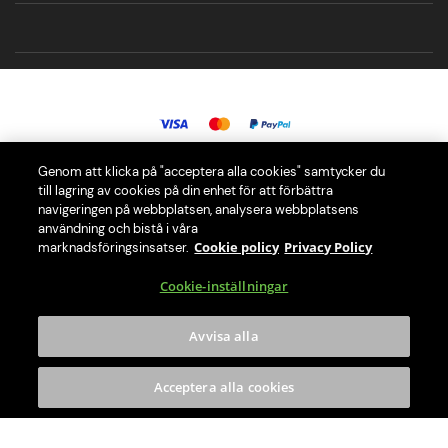
Genom att klicka på "acceptera alla cookies" samtycker du
© 2026 PerfectDraft Europe SAS. Alla rättigheter förbehållna.
till lagring av cookies på din enhet för att förbättra
navigeringen på webbplatsen, analysera webbplatsens
användning och bistå i våra
Vår PerfectDraft öltapp ger dig den ultimata ölupplevelsen i hemmet
Cookie policy
Privacy Policy
marknadsföringsinsatser.
med ett urval på över 40 olika fat.
Cookie-inställningar
PerfectDraft Europe SAS är medlem i El-Kretsens WEEE
Compliance-system. Besök El-Kretsens webbplats (https://www.el-
Avvisa alla
kretsen.se/ ) för information om hur du gör dig av med ditt
hushållsavfall.
Acceptera alla cookies
Drick ansvarsfullt
Dela inte innehållet på denna webbplats med någon minderårig