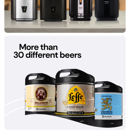
Köp
nu
Kop
nu