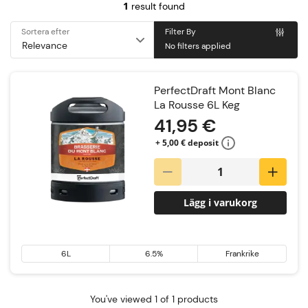
1
result found
Sortera efter
Filter By
No filters applied
PerfectDraft Mont Blanc
La Rousse 6L Keg
41,95 €
+ 5,00 € deposit
Lägg i varukorg
6L
6.5%
Frankrike
You've viewed 1 of 1 products