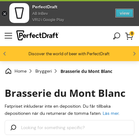
PerfectDraft
view
AB InBev
Skip to content
Skip to footer
VRIJ i Google Play
0
4.4/5
Discover the world of beer with PerfectDraft
Ölentusiaster älskar oss
Home
Bryggeri
Brasserie du Mont Blanc
Brasserie du Mont Blanc
Fatpriset inkluderar inte en deposition. Du får tillbaka
depositionen när du returnerar de tomma faten.
Läs mer
.