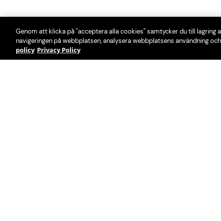
Genom att klicka på "acceptera alla cookies" samtycker du till lagring a
navigeringen på webbplatsen, analysera webbplatsens användning och 
policy
Privacy Policy