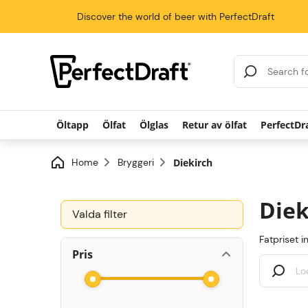
Discover the world of beer with PerfectDraft
Search Results
Öltapp
Ölfat
Ölglas
Retur av ölfat
PerfectDr
Home
Bryggeri
Diekirch
Diek
Valda filter
Fatpriset i
Pris