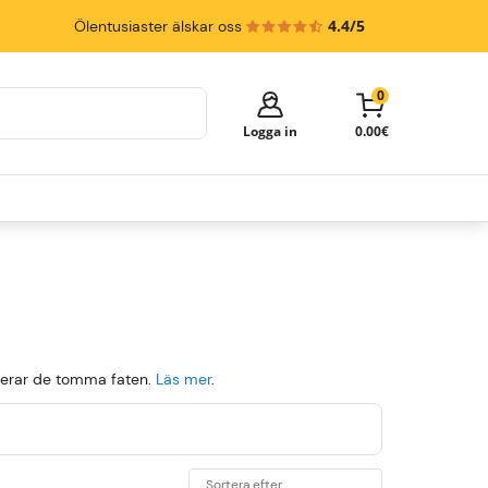
4.4/5
Ölentusiaster älskar oss
0
Logga in
0.00€
Your cart is empty!
It's time to start shopping.
Explore these popular categories and fill
your cart with delicious beer.
Öltapp
Ölfat
Ölglas
urnerar de tomma faten.
Läs mer
.
Sortera efter