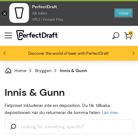
PerfectDraft
view
AB InBev
Skip to content
Skip to footer
VRIJ i Google Play
0
Discover the world of beer with PerfectDraft
Ölentusiaster älskar oss
4.4/5
Home
Bryggeri
Innis & Gunn
Innis & Gunn
Fatpriset inkluderar inte en deposition. Du får tillbaka
depositionen när du returnerar de tomma faten.
Läs mer
.