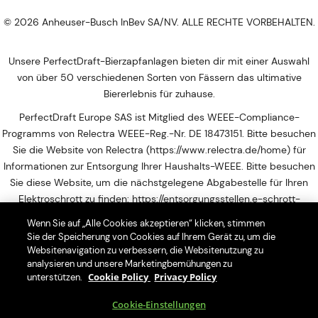
© 2026 Anheuser-Busch InBev SA/NV. ALLE RECHTE VORBEHALTEN.
Unsere PerfectDraft-Bierzapfanlagen bieten dir mit einer Auswahl
von über 50 verschiedenen Sorten von Fässern das ultimative
Biererlebnis für zuhause.
PerfectDraft Europe SAS ist Mitglied des WEEE-Compliance-
Programms von Relectra WEEE-Reg.-Nr. DE 18473151. Bitte besuchen
Sie die Website von Relectra (https://www.relectra.de/home) für
Informationen zur Entsorgung Ihrer Haushalts-WEEE. Bitte besuchen
Sie diese Website, um die nächstgelegene Abgabestelle für Ihren
Elektroschrott zu finden: https://entsorgungsstellen.e-schrott-
entsorgen.org
Wenn Sie auf „Alle Cookies akzeptieren“ klicken, stimmen
Sie der Speicherung von Cookies auf Ihrem Gerät zu, um die
Mit der Nutzung dieser Seiten erklärst Du dich mit der
Websitenavigation zu verbessern, die Websitenutzung zu
Datenschutzerklärung einverstanden. PERFECTDRAFT’S unterstützt
analysieren und unsere Marketingbemühungen zu
ausschließlich den legalen und verantwortungsvollen Genuss von
Cookie Policy
Privacy Policy
unterstützen.
Bier.
Cookie-Einstellungen
Teile Inhalte dieser Website ausschließlich mit Personen, die alt