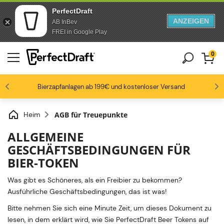
PerfectDraft
ANZEIGEN
AB InBev
Zum Inhalt springen
Zur Fußzeile springen
FREI in Google Play
0
4.6/5
Bierzapfanlagen ab 199€ und kostenloser Versand
Bierbegeisterte lieben uns
-15% ab 3 Fässen, -20% ab 6 Fässern
Bis zu -20% auf ausgewählte Packs
Heim
AGB für Treuepunkte
ALLGEMEINE
GESCHÄFTSBEDINGUNGEN FÜR
BIER-TOKEN
Was gibt es Schöneres, als ein Freibier zu bekommen?
Ausführliche Geschäftsbedingungen, das ist was!
Bitte nehmen Sie sich eine Minute Zeit, um dieses Dokument zu
lesen, in dem erklärt wird, wie Sie PerfectDraft Beer Tokens auf