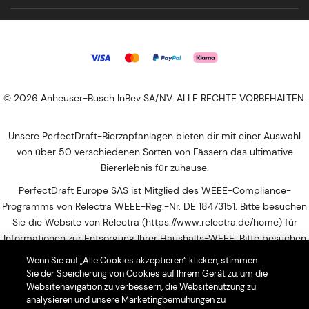
© 2026 Anheuser-Busch InBev SA/NV. ALLE RECHTE VORBEHALTEN.
Unsere PerfectDraft-Bierzapfanlagen bieten dir mit einer Auswahl
von über 50 verschiedenen Sorten von Fässern das ultimative
Biererlebnis für zuhause.
PerfectDraft Europe SAS ist Mitglied des WEEE-Compliance-
Programms von Relectra WEEE-Reg.-Nr. DE 18473151. Bitte besuchen
Sie die Website von Relectra (https://www.relectra.de/home) für
Informationen zur Entsorgung Ihrer Haushalts-WEEE. Bitte besuchen
Sie diese Website, um die nächstgelegene Abgabestelle für Ihren
Wenn Sie auf „Alle Cookies akzeptieren“ klicken, stimmen
Elektroschrott zu finden: https://entsorgungsstellen.e-schrott-
Sie der Speicherung von Cookies auf Ihrem Gerät zu, um die
entsorgen.org
Websitenavigation zu verbessern, die Websitenutzung zu
analysieren und unsere Marketingbemühungen zu
Mit der Nutzung dieser Seiten erklärst Du dich mit der