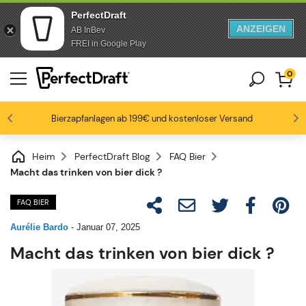
PerfectDraft
ANZEIGEN
AB InBev
Zum Inhalt springen
Zur Fußzeile springen
FREI in Google Play
0
Bierzapfanlagen ab 199€ und kostenloser Versand
Bierbegeisterte lieben uns
-15% ab 3 Fässen, -20% ab 6 Fässern
Bis zu -20% auf ausgewählte Packs
4.6/5
Heim
PerfectDraft Blog
FAQ Bier
Macht das trinken von bier dick ?
FAQ BIER
Aurélie Bardo
-
Januar 07, 2025
Macht das trinken von bier dick ?