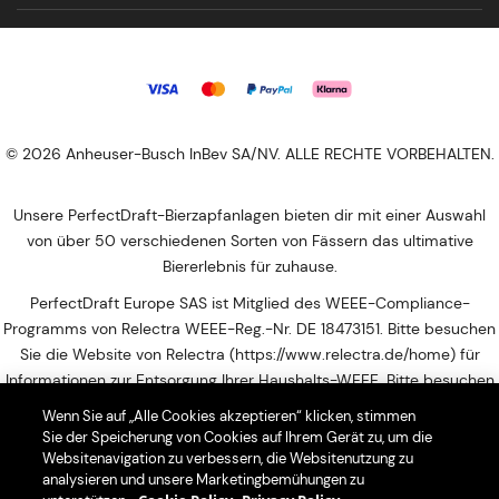
© 2026 Anheuser-Busch InBev SA/NV. ALLE RECHTE VORBEHALTEN.
Unsere PerfectDraft-Bierzapfanlagen bieten dir mit einer Auswahl
von über 50 verschiedenen Sorten von Fässern das ultimative
Biererlebnis für zuhause.
PerfectDraft Europe SAS ist Mitglied des WEEE-Compliance-
Programms von Relectra WEEE-Reg.-Nr. DE 18473151. Bitte besuchen
Sie die Website von Relectra (https://www.relectra.de/home) für
Informationen zur Entsorgung Ihrer Haushalts-WEEE. Bitte besuchen
Sie diese Website, um die nächstgelegene Abgabestelle für Ihren
Wenn Sie auf „Alle Cookies akzeptieren“ klicken, stimmen
Elektroschrott zu finden: https://entsorgungsstellen.e-schrott-
Sie der Speicherung von Cookies auf Ihrem Gerät zu, um die
entsorgen.org
Websitenavigation zu verbessern, die Websitenutzung zu
analysieren und unsere Marketingbemühungen zu
Mit der Nutzung dieser Seiten erklärst Du dich mit der