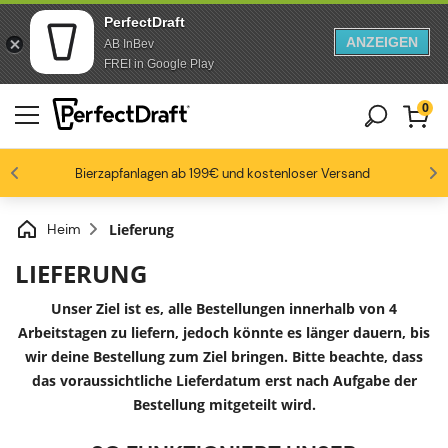
PerfectDraft
ANZEIGEN
AB InBev
Zum Inhalt springen
Zur Fußzeile springen
FREI in Google Play
0
4.6/5
Bierzapfanlagen ab 199€ und kostenloser Versand
Bierbegeisterte lieben uns
-15% ab 3 Fässen, -20% ab 6 Fässern
Bis zu -20% auf ausgewählte Packs
Heim
Lieferung
LIEFERUNG
Unser Ziel ist es, alle Bestellungen innerhalb von 4
Arbeitstagen zu liefern, jedoch könnte es länger dauern, bis
wir deine Bestellung zum Ziel bringen. Bitte beachte, dass
das voraussichtliche Lieferdatum erst nach Aufgabe der
Bestellung mitgeteilt wird.