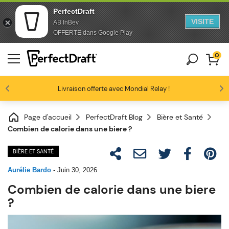
PerfectDraft
VISITE
AB InBev
Passer au contenu
Passer en bas de page
OFFERTE dans Google Play
0
Les amateurs de bière nous adorent
Livraison offerte avec Mondial Relay !
Profitez de -10% dès 3 fûts unitaires
4.6/5
Page d'accueil
PerfectDraft Blog
Bière et Santé
Combien de calorie dans une biere ?
BIÈRE ET SANTÉ
Aurélie Bardo
-
Juin 30, 2026
Combien de calorie dans une biere
?