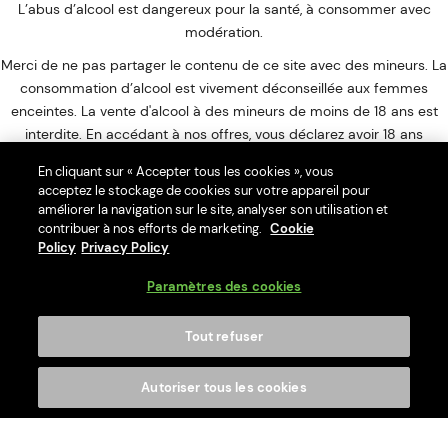
L’abus d’alcool est dangereux pour la santé, à consommer avec
modération.
Merci de ne pas partager le contenu de ce site avec des mineurs. La
consommation d’alcool est vivement déconseillée aux femmes
enceintes. La vente d'alcool à des mineurs de moins de 18 ans est
interdite. En accédant à nos offres, vous déclarez avoir 18 ans
révolus. PerfectDraft Europe SAS, Lille, France
En cliquant sur « Accepter tous les cookies », vous
acceptez le stockage de cookies sur votre appareil pour
améliorer la navigation sur le site, analyser son utilisation et
contribuer à nos efforts de marketing.
Cookie
Policy
Privacy Policy
Interdiction de vente de boissons alcooliques aux mineurs de
moins de 18 ans
Paramètres des cookies
La preuve de majorité de l'acheteur est exigée au moment de la
vente en ligne.
Tout refuser
CODE DE LA SANTÉ PUBLIQUE : ART. L. 3342-1. L. 3342-3
Autoriser tous les cookies