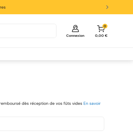
ires
0
Connexion
0,00 €
Votre panier est vide!
Il est temps de commencer à faire
des achats.
Explorez ces catégories populaires et
remplissez votre panier d'économies.
Fûts
Tireuses
Verres et Accessoires
a remboursé dès réception de vos fûts vides
En savoir