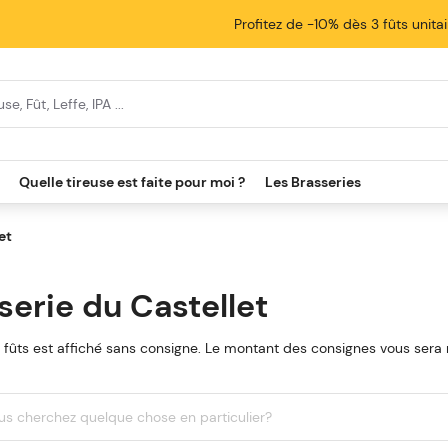
Profitez de -10% dès 3 fûts unita
cherche
Quelle tireuse est faite pour moi ?
Les Brasseries
et
serie du Castellet
s fûts est affiché sans consigne. Le montant des consignes vous ser