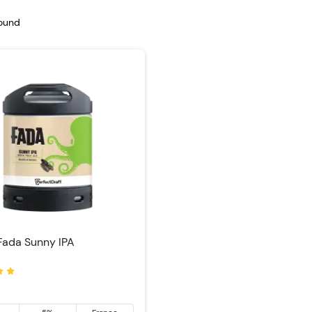
found
Fada Sunny IPA
: