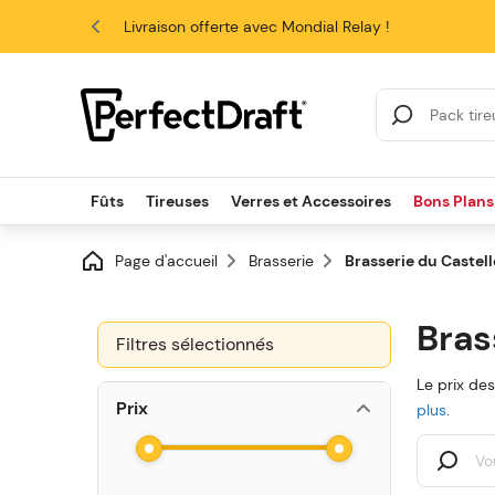
4.6/5
Livraison offerte avec Mondial Relay !
Résultats de la re
Fûts
Tireuses
Verres et Accessoires
Bons Plans
Page d'accueil
Brasserie
Brasserie du Castell
Bras
Filtres sélectionnés
Le prix de
Prix
plus
.