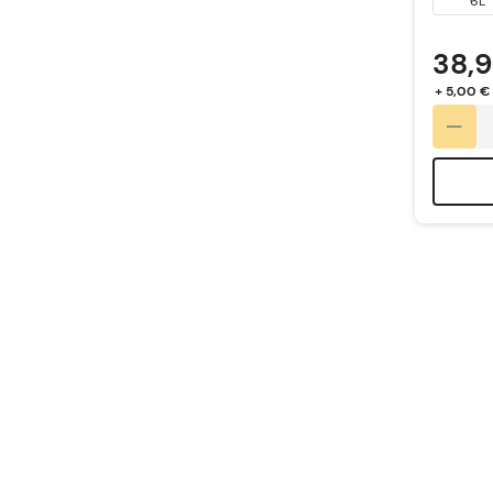
6L
38,
+ 5,00 €