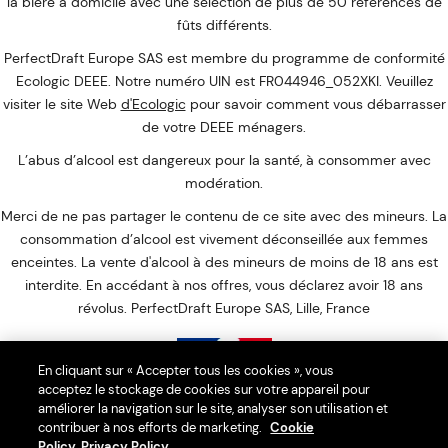
la bière à domicile avec une sélection de plus de 50 références de
fûts différents.
PerfectDraft Europe SAS est membre du programme de conformité
Ecologic DEEE. Notre numéro UIN est FR044946_052XKI. Veuillez
visiter le site Web
d'Ecologic
pour savoir comment vous débarrasser
de votre DEEE ménagers.
L’abus d’alcool est dangereux pour la santé, à consommer avec
modération.
Merci de ne pas partager le contenu de ce site avec des mineurs. La
consommation d’alcool est vivement déconseillée aux femmes
enceintes. La vente d'alcool à des mineurs de moins de 18 ans est
interdite. En accédant à nos offres, vous déclarez avoir 18 ans
révolus. PerfectDraft Europe SAS, Lille, France
En cliquant sur « Accepter tous les cookies », vous
acceptez le stockage de cookies sur votre appareil pour
Interdiction de vente de boissons alcooliques aux mineurs de
améliorer la navigation sur le site, analyser son utilisation et
contribuer à nos efforts de marketing.
Cookie
moins de 18 ans
Policy
Privacy Policy