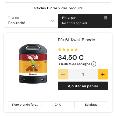
Articles 1-2 de
2
des produits
Trier par
Filtrer par
No filters applied
Fût 6L Kwak Blonde
Notation:
34,50 €
+ 5,00 € de consigne
Ajouter au panier
Bière blonde forte
7.4%
Belgique
& Tripel