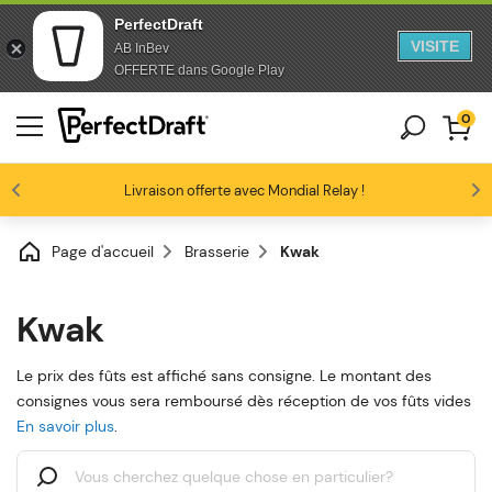
PerfectDraft
VISITE
AB InBev
Passer au contenu
Passer en bas de page
OFFERTE dans Google Play
0
Les amateurs de bière nous adorent
Livraison offerte avec Mondial Relay !
Profitez de -10% dès 3 fûts unitaires
4.6/5
Page d'accueil
Brasserie
Kwak
Kwak
Le prix des fûts est affiché sans consigne. Le montant des
consignes vous sera remboursé dès réception de vos fûts vides
En savoir plus
.