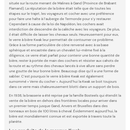
située sur la route menant de Malines à Gand (Province de Brabant
Flamand). La réputation de la bière était telle que de toutes les
étapes sur le trajet, les voyageurs et cocher avec une préférence
pour faire une halte à l’auberge de Termonde pour s’y restaurer.
Cependant à cause de la loi de Napoléon, les cochers avait
interdiction de descendre de la calèche avec les voyageurs. De plus,
il était difficile de laisser les chevaux seuls. Heureusement pour eux,
le verre à bière Kwak leur permettait de contourner ce problème.
Grâce à sa forme particulière de cône renversé avec à sa base
sphérique et encastrée dans un chevalet lui-même fixé à la
diligence, ce verre était parfait pour contenir une bonne quantité de
bière, rester à portée de main des cochers et résister aux cahots de
la route et au rythme des chevaux lancés à vive allure sans perdre
une goutte de leur bonne bière. Beaucoup dise qu’il a une forme de
sablier. C’est pourquoi le verre à bière Kwak est également
surnommé « Verre du cocher ». Aujourd’hui la Kwak se boit toujours
dans ce verre mais chaleureusement blotti dans un support de bois.
En 1938, la brasserie a été reprise par la famille Bosteels qui étendit la
vente de la bière en dehors des frontières locales pour arriver dans
un premier temps jusque Gand, Anvers et Bruxelles dans des
tonneaux en bois de 100 litres à cheval. Évidemment aujourd’hui, la
bière est mondialement connue et est exportée à travers toute la
planète.