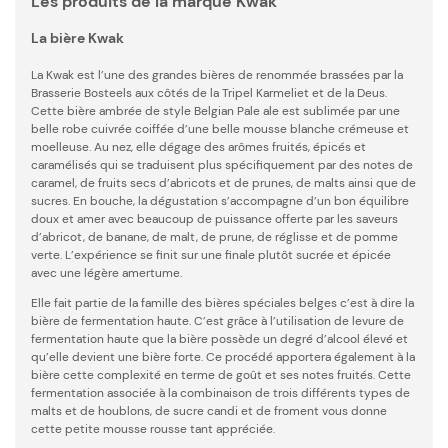
Les produits de la marque Kwak
La bière Kwak
La Kwak est l’une des grandes bières de renommée brassées par la
Brasserie Bosteels aux côtés de la Tripel Karmeliet et de la Deus.
Cette bière ambrée de style Belgian Pale ale est sublimée par une
belle robe cuivrée coiffée d’une belle mousse blanche crémeuse et
moelleuse. Au nez, elle dégage des arômes fruités, épicés et
caramélisés qui se traduisent plus spécifiquement par des notes de
caramel, de fruits secs d’abricots et de prunes, de malts ainsi que de
sucres. En bouche, la dégustation s’accompagne d’un bon équilibre
doux et amer avec beaucoup de puissance offerte par les saveurs
d’abricot, de banane, de malt, de prune, de réglisse et de pomme
verte. L’expérience se finit sur une finale plutôt sucrée et épicée
avec une légère amertume.
Elle fait partie de la famille des bières spéciales belges c’est à dire la
bière de fermentation haute. C’est grâce à l’utilisation de levure de
fermentation haute que la bière possède un degré d’alcool élevé et
qu’elle devient une bière forte. Ce procédé apportera également à la
bière cette complexité en terme de goût et ses notes fruités. Cette
fermentation associée à la combinaison de trois différents types de
malts et de houblons, de sucre candi et de froment vous donne
cette petite mousse rousse tant appréciée.