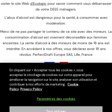
visiter le site Web
d'Ecologic
pour savoir comment vous débarrasser
de votre DEEE ménagers.
L’abus d’alcool est dangereux pour la santé, à consommer avec
modération.
Merci de ne pas partager le contenu de ce site avec des mineurs. La
consommation d’alcool est vivement déconseillée aux femmes
enceintes. La vente d'alcool à des mineurs de moins de 18 ans est
interdite. En accédant à nos offres, vous déclarez avoir 18 ans
révolus. PerfectDraft Europe SAS, Lille, France
En cliquant sur « Accepter tous les cookies », vous
acceptez le stockage de cookies sur votre appareil pour
Interdiction de vente de boissons alcooliques aux mineurs de
améliorer la navigation sur le site, analyser son utilisation et
contribuer à nos efforts de marketing.
moins de 18 ans
Cookie
Policy
Privacy Policy
La preuve de majorité de l'acheteur est exigée au moment de la
vente en ligne.
Paramètres des cookies
CODE DE LA SANTÉ PUBLIQUE : ART. L. 3342-1. L. 3342-3
Tout refuser