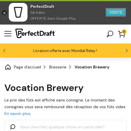
PerfectDraft
VISITE
AB InBev
Passer au contenu
Passer en bas de page
OFFERTE dans Google Play
0
Les amateurs de bière nous adorent
Livraison offerte avec Mondial Relay !
Profitez de -10% dès 3 fûts unitaires
4.6/5
Page d'accueil
Brasserie
Vocation Brewery
Vocation Brewery
Le prix des fûts est affiché sans consigne. Le montant des
consignes vous sera remboursé dès réception de vos fûts vides
En savoir plus
.