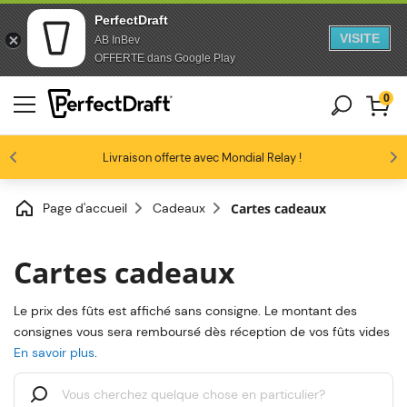
PerfectDraft
VISITE
AB InBev
Passer au contenu
Passer en bas de page
OFFERTE dans Google Play
0
Les amateurs de bière nous adorent
Livraison offerte avec Mondial Relay !
Profitez de -10% dès 3 fûts unitaires
4.6/5
Page d'accueil
Cadeaux
Cartes cadeaux
Cartes cadeaux
Le prix des fûts est affiché sans consigne. Le montant des
consignes vous sera remboursé dès réception de vos fûts vides
En savoir plus
.