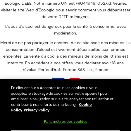
Ecologic DEEE. Notre numéro UIN est FR044946_052XKI. Veuillez
visiter le site Web
d'Ecologic
pour savoir comment vous débarrasser
de votre DEEE ménagers.
L’abus d’alcool est dangereux pour la santé, à consommer avec
modération.
Merci de ne pas partager le contenu de ce site avec des mineurs. La
consommation d’alcool est vivement déconseillée aux femmes
enceintes. La vente d'alcool à des mineurs de moins de 18 ans est
interdite. En accédant à nos offres, vous déclarez avoir 18 ans
révolus. PerfectDraft Europe SAS, Lille, France
En cliquant sur « Accepter tous les cookies », vous
acceptez le stockage de cookies sur votre appareil pour
Interdiction de vente de boissons alcooliques aux mineurs de
améliorer la navigation sur le site, analyser son utilisation et
Cookie
contribuer à nos efforts de marketing.
moins de 18 ans
Policy
Privacy Policy
La preuve de majorité de l'acheteur est exigée au moment de la
vente en ligne.
Paramètres des cookies
CODE DE LA SANTÉ PUBLIQUE : ART. L. 3342-1. L. 3342-3