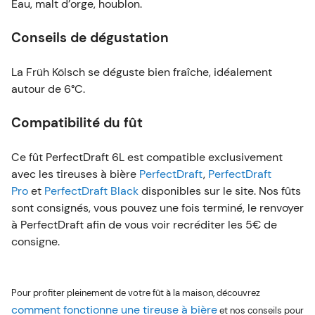
Eau, malt d’orge, houblon.
terminé, le renvoyer à PerfectDraft afin de vous
voir recréditer les 5€ de consigne.
Conseils de dégustation
La Früh Kölsch se déguste bien fraîche, idéalement
autour de 6°C.
Pour profiter pleinement de votre fût à la maison, découvrez
comment
fonctionne une tireuse à bière
et nos conseils pour
choisir la meilleure
Compatibilité du fût
tireuse
selon vos besoins. Et si vous souhaitez sublimer votre
dégustation, apprenez à
associer bière et plats
ou laissez-vous
Ce fût PerfectDraft 6L est compatible exclusivement
inspirer par
une recette originale sucrée-salée à base de bière
.
avec les tireuses à bière
PerfectDraft
,
PerfectDraft
Pro
et
PerfectDraft Black
disponibles sur le site. Nos fûts
sont consignés, vous pouvez une fois terminé, le renvoyer
à PerfectDraft afin de vous voir recréditer les 5€ de
consigne.
Pour profiter pleinement de votre fût à la maison, découvrez
comment fonctionne une tireuse à bière
et nos conseils pour