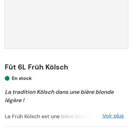
Fût 6L Früh Kölsch
En stock
La tradition Kölsch dans une bière blonde
légère !
Voir plus
La Früh Kölsch est une bière blonde typique de la
ville de Cologne, brassée dans le respect de la
tradition allemande Kölsch. Légère, raffinée et