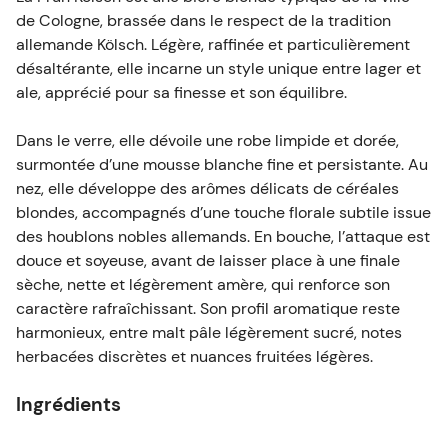
de Cologne, brassée dans le respect de la tradition
Ingrédients
allemande Kölsch. Légère, raffinée et particulièrement
désaltérante, elle incarne un style unique entre lager et
Eau, malt d’orge, houblon.
ale, apprécié pour sa finesse et son équilibre.
Dans le verre, elle dévoile une robe limpide et dorée,
Conseils de dégustation
surmontée d’une mousse blanche fine et persistante. Au
nez, elle développe des arômes délicats de céréales
La Früh Kölsch se déguste bien fraîche,
blondes, accompagnés d’une touche florale subtile issue
idéalement autour de 6°C.
des houblons nobles allemands. En bouche, l’attaque est
douce et soyeuse, avant de laisser place à une finale
Compatibilité du fût
sèche, nette et légèrement amère, qui renforce son
caractère rafraîchissant. Son profil aromatique reste
harmonieux, entre malt pâle légèrement sucré, notes
Ce fût PerfectDraft 6L est compatible
herbacées discrètes et nuances fruitées légères.
exclusivement avec les tireuses à
bière
PerfectDraft
,
PerfectDraft
Ingrédients
Pro
et
PerfectDraft Black
disponibles sur le site.
Nos fûts sont consignés, vous pouvez une fois