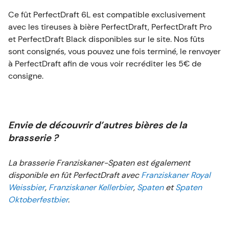
Spaten Oktoberfestbier
.
Ce fût PerfectDraft 6L est compatible exclusivement
avec les tireuses à bière PerfectDraft, PerfectDraft Pro
et PerfectDraft Black disponibles sur le site. Nos fûts
Pour aller plus loin dans l’expérience, découvrez des idées
sont consignés, vous pouvez une fois terminé, le renvoyer
à PerfectDraft afin de vous voir recréditer les 5€ de
originales
de recettes à la bière
pour accompagner votre
consigne.
dégustation et notre guide complet pour
choisir la tireuse à bière
qui correspond le mieux à vos besoins, qu’elle soit familiale ou
professionnelle.
Envie de découvrir d’autres bières de la
brasserie ?
La brasserie Franziskaner-Spaten est également
disponible en fût PerfectDraft avec
Franziskaner Royal
Weissbier
,
Franziskaner Kellerbier
,
Spaten
et
Spaten
Oktoberfestbier
.