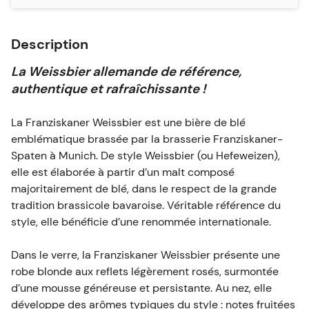
de fruits mûrs, notamment la banane, suivies de
nuances de clou de girofle et de légères touches
Description
vanillées. L’ensemble est rond, rafraîchissant et
harmonieux.
La Weissbier allemande de référence,
authentique et rafraîchissante !
Ingrédients
La Franziskaner Weissbier est une bière de blé
Eau, malt de blé (froment), malt d’orge, houblon,
emblématique brassée par la brasserie Franziskaner-
Spaten à Munich. De style Weissbier (ou Hefeweizen),
levure.
elle est élaborée à partir d’un malt composé
majoritairement de blé, dans le respect de la grande
Conseils de dégustation
tradition brassicole bavaroise. Véritable référence du
style, elle bénéficie d’une renommée internationale.
La Franziskaner Weissbier se déguste bien fraîche,
idéalement à une température d’environ 5°C.
Dans le verre, la Franziskaner Weissbier présente une
robe blonde aux reflets légèrement rosés, surmontée
d’une mousse généreuse et persistante. Au nez, elle
Compatibilité du fût
développe des arômes typiques du style : notes fruitées