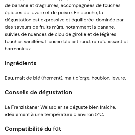
de banane et d’agrumes, accompagnées de touches
Ce fût PerfectDraft 6L est compatible
épicées de levure et de poivre. En bouche, la
exclusivement avec les tireuses à bière
dégustation est expressive et équilibrée, dominée par
PerfectDraft, PerfectDraft Pro et PerfectDraft
des saveurs de fruits mûrs, notamment la banane,
Black disponibles sur le site. Nos fûts sont
suivies de nuances de clou de girofle et de légères
consignés, vous pouvez une fois terminé, le
touches vanillées. L’ensemble est rond, rafraîchissant et
renvoyer à PerfectDraft afin de vous voir
harmonieux.
recréditer les 5€ de consigne.
Ingrédients
Eau, malt de blé (froment), malt d’orge, houblon, levure.
Envie de découvrir d’autres bières de la
Conseils de dégustation
brasserie ?
La Franziskaner Weissbier se déguste bien fraîche,
La brasserie Franziskaner-Spaten est également
idéalement à une température d’environ 5°C.
disponible en fût PerfectDraft avec
Franziskaner
Compatibilité du fût
Royal Weissbier
,
Franziskaner Kellerbier
,
Spaten
et