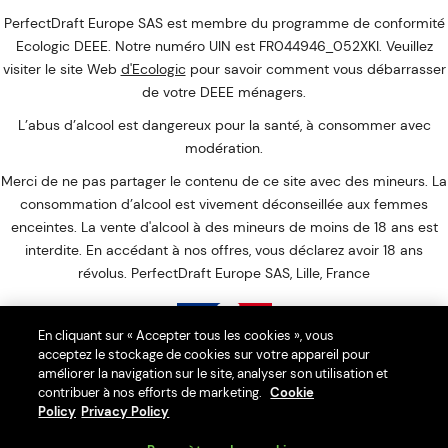
PerfectDraft Europe SAS est membre du programme de conformité
Ecologic DEEE. Notre numéro UIN est FR044946_052XKI. Veuillez
visiter le site Web
d'Ecologic
pour savoir comment vous débarrasser
de votre DEEE ménagers.
L’abus d’alcool est dangereux pour la santé, à consommer avec
modération.
Merci de ne pas partager le contenu de ce site avec des mineurs. La
consommation d’alcool est vivement déconseillée aux femmes
enceintes. La vente d'alcool à des mineurs de moins de 18 ans est
interdite. En accédant à nos offres, vous déclarez avoir 18 ans
révolus. PerfectDraft Europe SAS, Lille, France
En cliquant sur « Accepter tous les cookies », vous
acceptez le stockage de cookies sur votre appareil pour
Interdiction de vente de boissons alcooliques aux mineurs de
améliorer la navigation sur le site, analyser son utilisation et
contribuer à nos efforts de marketing.
moins de 18 ans
Cookie
Policy
Privacy Policy
La preuve de majorité de l'acheteur est exigée au moment de la
vente en ligne.