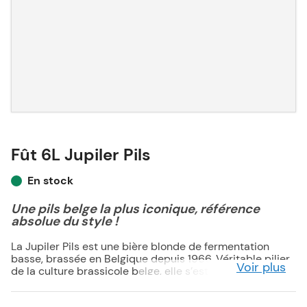
Fût 6L Jupiler Pils
En stock
Une pils belge la plus iconique, référence
absolue du style !
La Jupiler Pils est une bière blonde de fermentation
basse, brassée en Belgique depuis 1966. Véritable pilier
Voir plus
de la culture brassicole belge, elle s’est imposée au fil
des décennies comme la pils la plus consommée du
pays, appréciée pour son style simple, accessible et