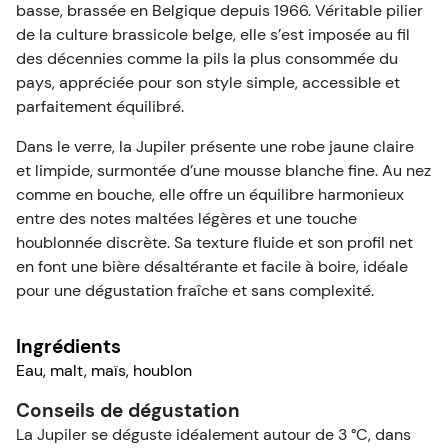
consigne.
basse, brassée en Belgique depuis 1966. Véritable pilier
de la culture brassicole belge, elle s’est imposée au fil
des décennies comme la pils la plus consommée du
Retrouvez un guide pratique pour
choisir la tireuse à bière idéale
,
comprenez
comment fonctionne une tireuse
, et découvrez des
pays, appréciée pour son style simple, accessible et
idées pour
associer votre bière à des plats
ou créer
des recettes
parfaitement équilibré.
originales salé-sucré
.
Dans le verre, la Jupiler présente une robe jaune claire
et limpide, surmontée d’une mousse blanche fine. Au nez
comme en bouche, elle offre un équilibre harmonieux
entre des notes maltées légères et une touche
houblonnée discrète. Sa texture fluide et son profil net
en font une bière désaltérante et facile à boire, idéale
pour une dégustation fraîche et sans complexité.
Ingrédients
Eau, malt, maïs, houblon
Conseils de dégustation
La Jupiler se déguste idéalement autour de 3 °C, dans