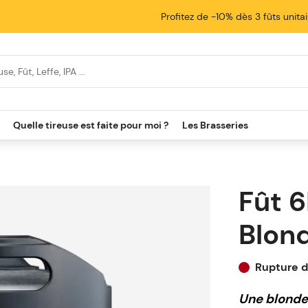
Profitez de -10% dès 3 fûts unita
cherche
Quelle tireuse est faite pour moi ?
Les Brasseries
Fût 6
Blon
Rupture d
Une blonde 