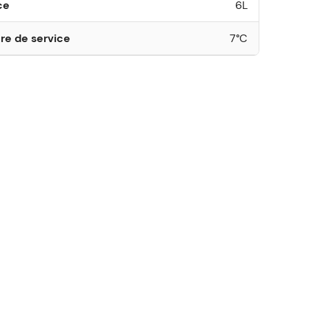
ce
6L
re de service
7°C
loin dans l’expérience, découvrez des idées originales
de
ère
pour accompagner votre dégustation et notre guide
oisir la tireuse à bière
qui correspond le mieux à vos
soit familiale ou professionnelle.