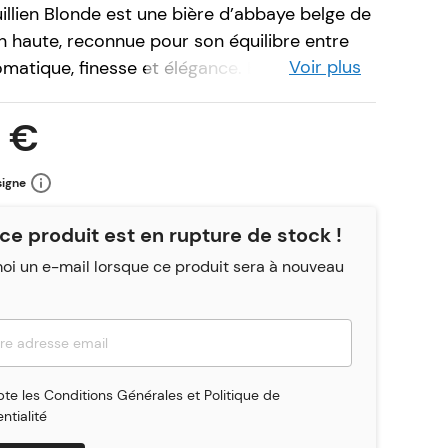
illien Blonde est une bière d’abbaye belge de
n haute, reconnue pour son équilibre entre
Voir plus
omatique, finesse et élégance. Brassée selon
 elle bénéficie d’un savoir-faire précis et
s soigneusement sélectionnés, qui en font
 €
ce parmi les blondes de caractère.
signe
e, elle dévoile une robe dorée profonde,
’une mousse fine et aérienne. Le nez est
ce produit est en rupture de stock !
mêlant des arômes de houblons aromatiques à
i un e-mail lorsque ce produit sera à nouveau
 notes fruitées d’agrumes apportées par
risé d’épices. En bouche, l’attaque est ample
e : l’amertume, franche mais raffinée,
 avec une dominante maltée. La dégustation se
 une finale sèche et houblonnée, offrant une
pte les
Conditions Générales
et
Politique de
a fois riche et digeste.
ntialité