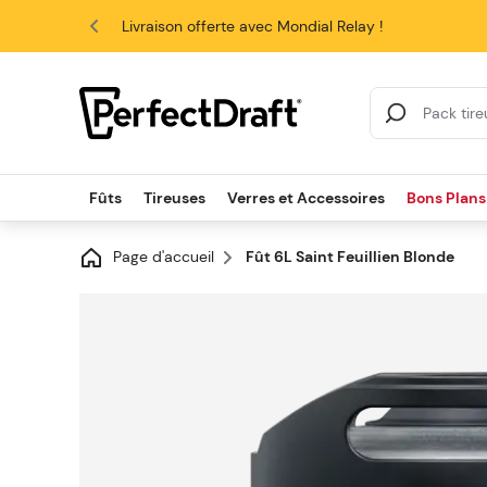
4.6/5
Livraison offerte avec Mondial Relay !
Résultats de la re
Fûts
Tireuses
Verres et Accessoires
Bons Plans
Page d'accueil
Fût 6L Saint Feuillien Blonde