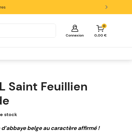
ires
0
Connexion
0,00 €
Votre panier est vide!
Il est temps de commencer à faire
des achats.
L Saint Feuillien
Explorez ces catégories populaires et
remplissez votre panier d'économies.
de
Fûts
Tireuses
Verres et Accessoires
e stock
d’abbaye belge au caractère affirmé !