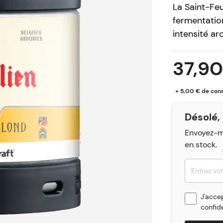
La Saint-Feu
fermentatio
intensité ar
la tradition,
d’ingrédient
37,90
une référen
+ 5,00 € de con
Dans le verr
surmontée d
Désolé, 
expressif, 
Envoyez-mo
de subtiles
en stock.
l’usage maît
et structuré
s’équilibre
prolonge sur
J'acce
sensation à l
confide