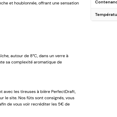
Contenan
èche et houblonnée, offrant une sensation
Températu
Pour aller plus 
recettes à la bi
complet pour
ch
besoins, qu’elle 
îche, autour de 8°C, dans un verre à
oute sa complexité aromatique de
t avec les tireuses à bière
PerfectDraft
,
r le site. Nos fûts sont consignés, vous
afin de vous voir recréditer les 5€ de