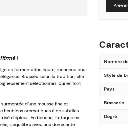
Préve
Ingrédient
Eau, malt d’
Conseils d
La Saint-Feu
Caract
autour de 8
amples, afi
firmé !
aromatique 
Nombre de
elge de fermentation haute, reconnue pour
Style de b
élégance. Brassée selon la tradition, elle
Compatibili
 soigneusement sélectionnés, qui en font
Ce fût Perf
Pays
avec les tir
PerfectDraft
Brasserie
e, surmontée d’une mousse fine et
consignés, v
de houblons aromatiques à de subtiles
PerfectDraft
Degré
risé d’épices. En bouche, l’attaque est
consigne.
inée, s’équilibre avec une dominante