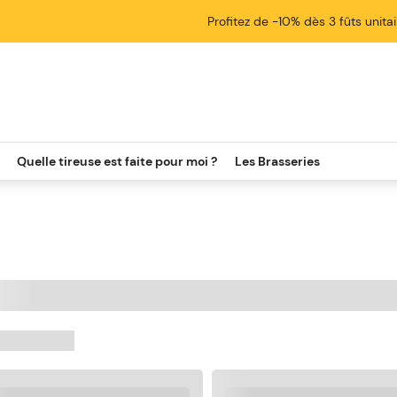
Profitez de -10% dès 3 fûts unita
Quelle tireuse est faite pour moi ?
Les Brasseries