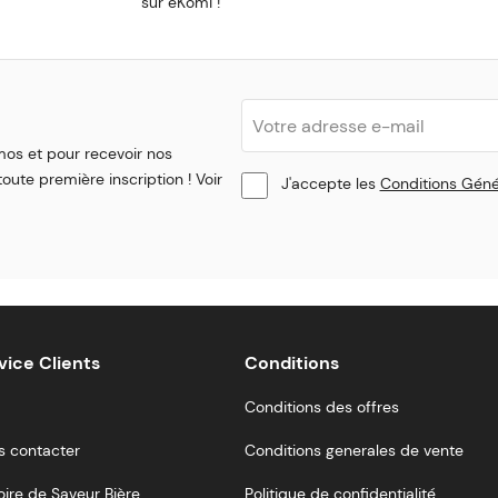
sur eKomi !
mos et pour recevoir nos
oute première inscription ! Voir
J'accepte les
Conditions Géné
vice Clients
Conditions
Conditions des offres
s contacter
Conditions generales de vente
oire de Saveur Bière
Politique de confidentialité