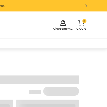
ires
0
Chargement...
0,00 €
Votre panier est vide!
Il est temps de commencer à faire
des achats.
Explorez ces catégories populaires et
remplissez votre panier d'économies.