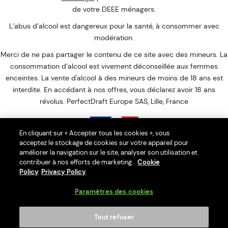
de votre DEEE ménagers.
L’abus d’alcool est dangereux pour la santé, à consommer avec
modération.
Merci de ne pas partager le contenu de ce site avec des mineurs. La
consommation d’alcool est vivement déconseillée aux femmes
enceintes. La vente d'alcool à des mineurs de moins de 18 ans est
interdite. En accédant à nos offres, vous déclarez avoir 18 ans
révolus. PerfectDraft Europe SAS, Lille, France
En cliquant sur « Accepter tous les cookies », vous
acceptez le stockage de cookies sur votre appareil pour
Interdiction de vente de boissons alcooliques aux mineurs de
améliorer la navigation sur le site, analyser son utilisation et
contribuer à nos efforts de marketing.
moins de 18 ans
Cookie
Policy
Privacy Policy
La preuve de majorité de l'acheteur est exigée au moment de la
vente en ligne.
Paramètres des cookies
CODE DE LA SANTÉ PUBLIQUE : ART. L. 3342-1. L. 3342-3
Tout refuser