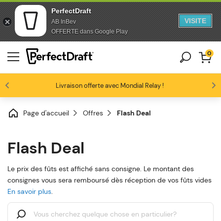
PerfectDraft
VISITE
AB InBev
Passer au contenu
Passer en bas de page
OFFERTE dans Google Play
0
Les amateurs de bière nous adorent
Livraison offerte avec Mondial Relay !
Profitez de -10% dès 3 fûts unitaires
4.6/5
Page d'accueil
Offres
Flash Deal
Flash Deal
Le prix des fûts est affiché sans consigne. Le montant des
consignes vous sera remboursé dès réception de vos fûts vides
En savoir plus
.