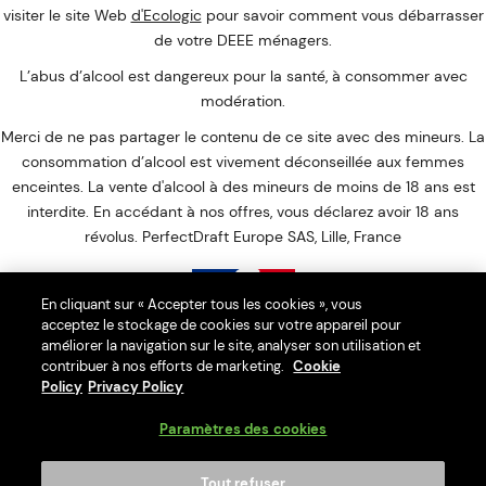
visiter le site Web
d'Ecologic
pour savoir comment vous débarrasser
de votre DEEE ménagers.
L’abus d’alcool est dangereux pour la santé, à consommer avec
modération.
Merci de ne pas partager le contenu de ce site avec des mineurs. La
consommation d’alcool est vivement déconseillée aux femmes
enceintes. La vente d'alcool à des mineurs de moins de 18 ans est
interdite. En accédant à nos offres, vous déclarez avoir 18 ans
révolus. PerfectDraft Europe SAS, Lille, France
En cliquant sur « Accepter tous les cookies », vous
acceptez le stockage de cookies sur votre appareil pour
Interdiction de vente de boissons alcooliques aux mineurs de
améliorer la navigation sur le site, analyser son utilisation et
contribuer à nos efforts de marketing.
moins de 18 ans
Cookie
Policy
Privacy Policy
La preuve de majorité de l'acheteur est exigée au moment de la
vente en ligne.
Paramètres des cookies
CODE DE LA SANTÉ PUBLIQUE : ART. L. 3342-1. L. 3342-3
Tout refuser