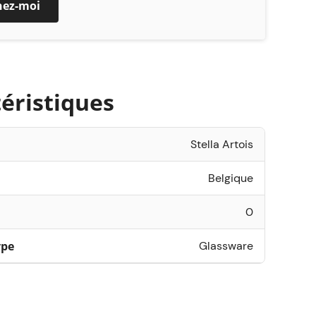
nez-moi
dégustant votre bière préférée dans ces
nts et intemporels.
éristiques
Stella Artois
Belgique
0
ype
Glassware