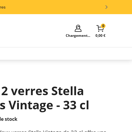
ires
0
Chargement...
0,00 €
Votre panier est vide!
Il est temps de commencer à faire
des achats.
Explorez ces catégories populaires et
2 verres Stella
remplissez votre panier d'économies.
s Vintage - 33 cl
e stock