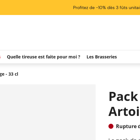
Profitez de -10% dès 3 fûts unita
s
Quelle tireuse est faite pour moi ?
Les Brasseries
e - 33 cl
Pack 
Artoi
Rupture d