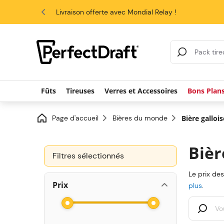
4.6/5
Livraison offerte avec Mondial Relay !
Résultats de la re
Fûts
Tireuses
Verres et Accessoires
Bons Plan
Page d'accueil
Bières du monde
Bière gallois
Bièr
Filtres sélectionnés
Le prix de
Prix
plus
.