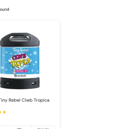
found
Tiny Rebel Clwb Tropica
: