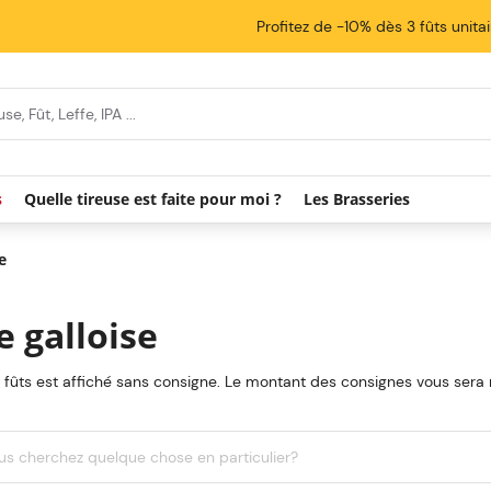
Profitez de -10% dès 3 fûts unita
cherche
s
Quelle tireuse est faite pour moi ?
Les Brasseries
e
e galloise
s fûts est affiché sans consigne. Le montant des consignes vous ser