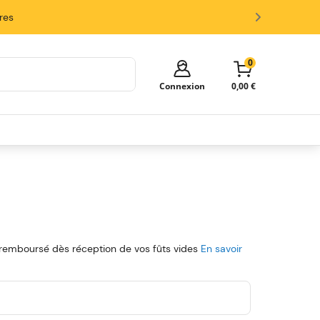
ires
0
Connexion
0,00 €
Votre panier est vide!
Il est temps de commencer à faire
des achats.
Explorez ces catégories populaires et
remplissez votre panier d'économies.
Fûts
Tireuses
Verres et Accessoires
a remboursé dès réception de vos fûts vides
En savoir