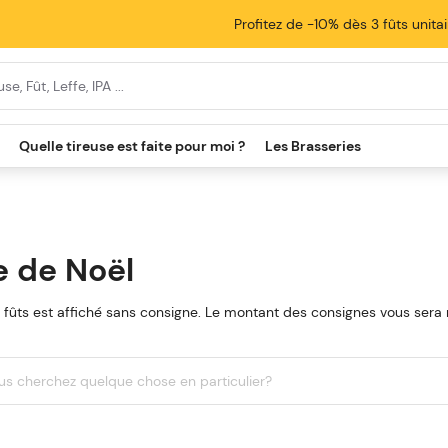
Profitez de -10% dès 3 fûts unita
cherche
Quelle tireuse est faite pour moi ?
Les Brasseries
e de Noël
s fûts est affiché sans consigne. Le montant des consignes vous ser