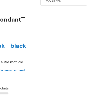
Trier par
ondant""
ak
black
 autre mot-clé.
le service client
oduits