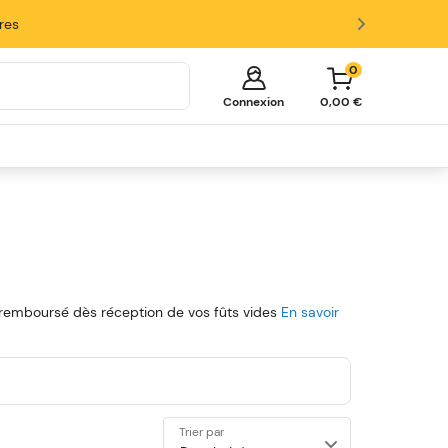
ires
0
Connexion
0,00 €
Votre panier est vide!
Il est temps de commencer à faire
des achats.
Explorez ces catégories populaires et
remplissez votre panier d'économies.
Fûts
Tireuses
Verres et Accessoires
a remboursé dès réception de vos fûts vides
En savoir