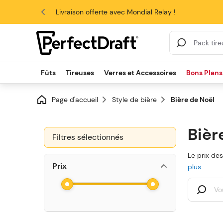
4.6/5
Livraison offerte avec Mondial Relay !
Résultats de la re
Fûts
Tireuses
Verres et Accessoires
Bons Plans
Page d'accueil
Style de bière
Bière de Noël
Bièr
Filtres sélectionnés
Le prix de
Prix
plus
.