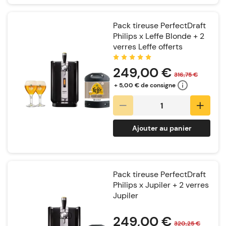
Pack tireuse PerfectDraft
Philips x Leffe Blonde + 2
verres Leffe offerts
Notation:
249,00 €
316,75 €
+ 5,00 € de consigne
Ajouter au panier
Pack tireuse PerfectDraft
Philips x Jupiler + 2 verres
Jupiler
Notation:
249,00 €
320,25 €