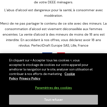
de votre DEEE ménagers.
L’abus d’alcool est dangereux pour la santé, à consommer avec
modération.
Merci de ne pas partager le contenu de ce site avec des mineurs. La
consommation d’alcool est vivement déconseillée aux femmes
enceintes. La vente d'alcool à des mineurs de moins de 18 ans est
interdite. En accédant à nos offres, vous déclarez avoir 18 ans
révolus. PerfectDraft Europe SAS, Lille, France
En cliquant sur « Accepter tous les cookies », vous
acceptez le stockage de cookies sur votre appareil pour
Interdiction de vente de boissons alcooliques aux mineurs de
améliorer la navigation sur le site, analyser son utilisation et
contribuer à nos efforts de marketing.
Cookie
moins de 18 ans
Policy
Privacy Policy
La preuve de majorité de l'acheteur est exigée au moment de la
vente en ligne.
Paramètres des cookies
CODE DE LA SANTÉ PUBLIQUE : ART. L. 3342-1. L. 3342-3
Tout refuser