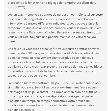
disposer de la fonctionnalité réglage de température allant de 0
jusqu'à 12°C).
L'écran LCD intégré vous permet de garder un contrôle total sur votre
expérience de dégustation en vous fournissant de nombreuses
informations à travers différents indicateurs. Vous pouvez régler la
température du fût selon vos préférences, vérifier le niveau de bière
restant dans le fût et connaître le délai restant avant sa péremption.
Vous aurez ainsi toujours une parfaite maîtrise de votre stock de
bière.
Une fois que vous avez percé un fût, vous pourrez profiter de votre
bière pendant 30 jours, sans perte de qualité. Grâce à cette durée
de consommation relativement étendue, plus besoin de vous
presser pour finir un fût, vous pouvez savourer votre bière fraîche et
pétillante à votre rythme. Et grâce à la poignée de tirage amovible et
à l'égouttoir facilement détachable, le service de votre bière sera
toujours propre et sans encombre.
La tireuse à bière PerfectDraft Philips HD3720/26 a été conçue pour
simplifier votre vie. Son utilisation est extrêmement facile et son
nettoyage est un jeu d'enfant. Un simple chiffon humide suffit pour
un nettoyage en surface, et un léger dépoussiérage des grilles
d'aération de temps en temps permettra à votre tireuse de
fonctionner de manière optimale et d'éviter une consommation
d'énergie excessive.