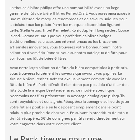
La tireuse à bière philips offre une compatibilité avec une large
gamme de
fûts de bière 6 litres PerfectDraft
. Vous aurez ainsi accès à
une multitude de marques renommées et de saveurs uniques pour
satisfaire tous les palais. Parmi les marques disponibles figurent
Leffe, Stella Artois, Tripel Karmeliet, Kwak, Jupiler, Hoegaarden, Goose
Island, Corona et Bud. Que vous préfériez les bières belges
traditionnelles, les classiques internationaux ou les brasseries
artisanales innovantes, vous trouverez votre bonheur parmi notre
sélection diversifiée. Rendez-vous sur notre catalogue de fûts pour
voir tous nos fût de bière 6 litres.
Avec notre large sélection de fûts de bière compatibles à petit prix,
vous trouverez forcément les saveurs qui raviront vos papilles. La
tireuse à bière PerfectDraft est exclusivement compatible avec les
fûts de bière 6L PerfectDraft. Il n'est donc pas possible d'utiliser des
fûts 5L de la marque Beertender avec ce modèle spécifique.
Néanmoins nos fûts présentent un avantage écologique puisqu'ils
sont recyclables et consignés. Récupérez la consigne au lieu de jeter
votre fût à la poubelle en le déposant simplement dans le point
relais le plus proche de chez vous. En suivant la procédure de
retour
de fût
, récupérez 5€ de consignes par fûts rendu directement sur
votre cagnotte dans votre compte client.
Le Pack tireuse pour une