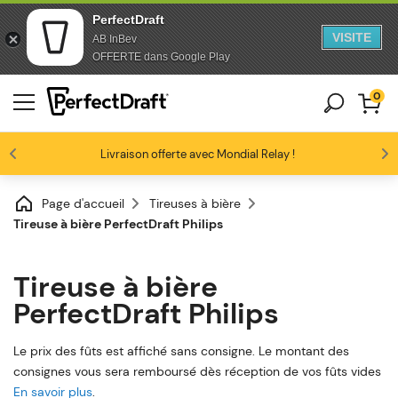
PerfectDraft
VISITE
AB InBev
Passer au contenu
Passer en bas de page
OFFERTE dans Google Play
0
Les amateurs de bière nous adorent
Livraison offerte avec Mondial Relay !
Profitez de -10% dès 3 fûts unitaires
4.6/5
Page d'accueil
Tireuses à bière
Tireuse à bière PerfectDraft Philips
Tireuse à bière
PerfectDraft Philips
Le prix des fûts est affiché sans consigne. Le montant des
consignes vous sera remboursé dès réception de vos fûts vides
En savoir plus
.