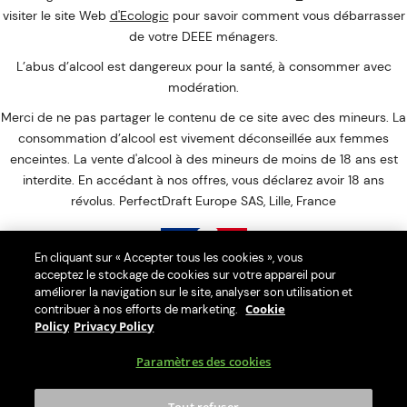
visiter le site Web
d'Ecologic
pour savoir comment vous débarrasser
de votre DEEE ménagers.
L’abus d’alcool est dangereux pour la santé, à consommer avec
modération.
Merci de ne pas partager le contenu de ce site avec des mineurs. La
consommation d’alcool est vivement déconseillée aux femmes
enceintes. La vente d'alcool à des mineurs de moins de 18 ans est
interdite. En accédant à nos offres, vous déclarez avoir 18 ans
révolus. PerfectDraft Europe SAS, Lille, France
En cliquant sur « Accepter tous les cookies », vous
acceptez le stockage de cookies sur votre appareil pour
Interdiction de vente de boissons alcooliques aux mineurs de
améliorer la navigation sur le site, analyser son utilisation et
Cookie
contribuer à nos efforts de marketing.
moins de 18 ans
Policy
Privacy Policy
La preuve de majorité de l'acheteur est exigée au moment de la
vente en ligne.
Paramètres des cookies
CODE DE LA SANTÉ PUBLIQUE : ART. L. 3342-1. L. 3342-3