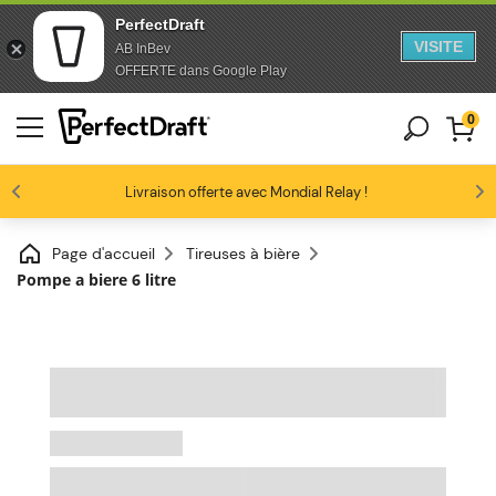
PerfectDraft
VISITE
AB InBev
Passer au contenu
Passer en bas de page
OFFERTE dans Google Play
0
Les amateurs de bière nous adorent
Livraison offerte avec Mondial Relay !
Profitez de -10% dès 3 fûts unitaires
4.6/5
Page d'accueil
Tireuses à bière
Pompe a biere 6 litre