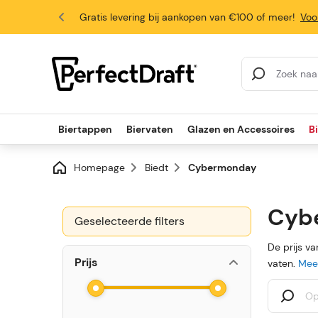
Gratis levering bij aankopen van €100 of meer!
Voo
4.6/5
Zoekresultaten
Biertappen
Biervaten
Glazen en Accessoires
B
Homepage
Biedt
Cybermonday
Cyb
Geselecteerde filters
De prijs v
Prijs
vaten.
Meer