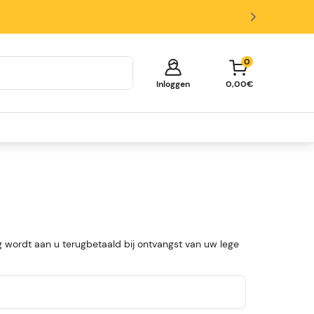
0
Inloggen
0,00€
Je winkelmandje is leeg!
Tijd om te shoppen.
Ontdek deze populaire categorieën en vul je
winkelmand met mooie deals.
Biertappen
Biervaten
Glazen en Accessoires
 wordt aan u terugbetaald bij ontvangst van uw lege