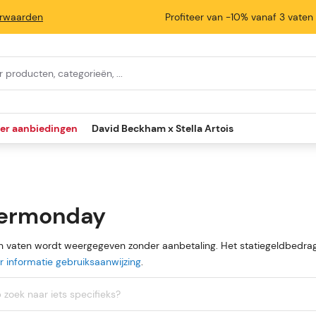
rwaarden
Profiteer van -10% vanaf 3 vaten
ier aanbiedingen
David Beckham x Stella Artois
ermonday
an vaten wordt weergegeven zonder aanbetaling. Het statiegeldbedrag
 informatie gebruiksaanwijzing
.