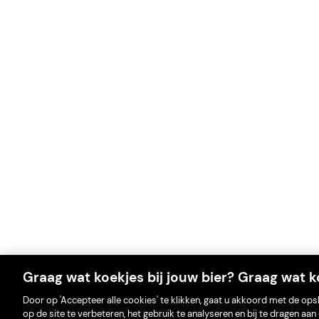
Graag wat koekjes bij jouw bier? Graag wat ko
Door op 'Accepteer alle cookies' te klikken, gaat u akkoord met de op
op de site te verbeteren, het gebruik te analyseren en bij te dragen a