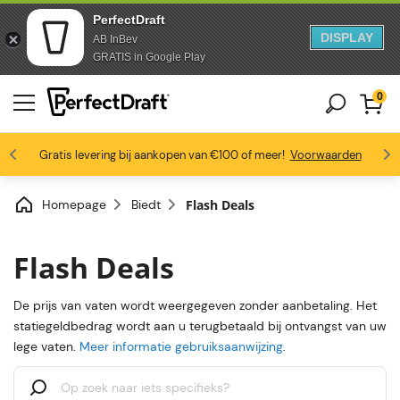
PerfectDraft
DISPLAY
AB InBev
Doorgaan naar artikel
Ga naar voettekst
GRATIS in Google Play
0
4.6/5
Gratis levering bij aankopen van €100 of meer!
Bierliefhebbers zijn dol op ons
Profiteer van -10% vanaf 3 vaten
Voorwaarden
Homepage
Biedt
Flash Deals
Flash Deals
De prijs van vaten wordt weergegeven zonder aanbetaling. Het
statiegeldbedrag wordt aan u terugbetaald bij ontvangst van uw
lege vaten.
Meer informatie gebruiksaanwijzing
.