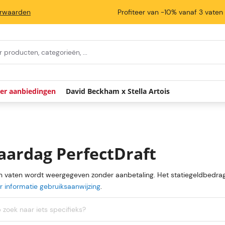
rwaarden
Profiteer van -10% vanaf 3 vaten
ier aanbiedingen
David Beckham x Stella Artois
aardag PerfectDraft
an vaten wordt weergegeven zonder aanbetaling. Het statiegeldbedrag
 informatie gebruiksaanwijzing
.