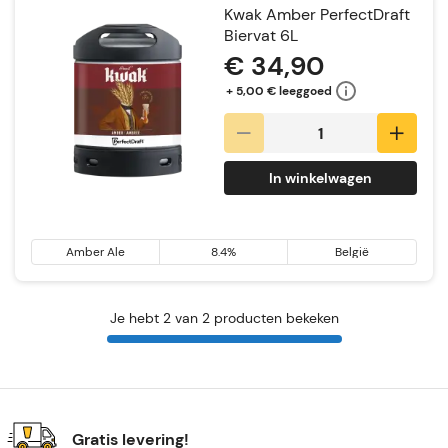
Kwak Amber PerfectDraft
Biervat 6L
€ 34,90
+ 5,00 € leeggoed
In winkelwagen
Amber Ale
8.4%
België
Je hebt 2 van 2 producten bekeken
Gratis levering!