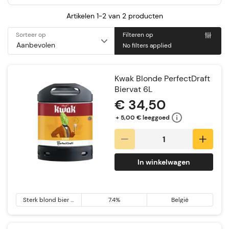
Artikelen 1-2 van
2
producten
Sorteer op
Filteren op
No filters applied
Kwak Blonde PerfectDraft
Biervat 6L
€ 34,50
+ 5,00 € leeggoed
In winkelwagen
Sterk blond bier &
7.4%
België
Tripel