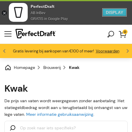
PerfectDraft
DISPLAY
AB InBev
Doorgaan naar artikel
Ga naar voettekst
GRATIS in Google Play
0
Gratis levering bij aankopen van €100 of meer!
Bierliefhebbers zijn dol op ons
Profiteer van -10% vanaf 3 vaten
Voorwaarden
4.6/5
Homepage
Brouwerij
Kwak
Kwak
De prijs van vaten wordt weergegeven zonder aanbetaling. Het
statiegeldbedrag wordt aan u terugbetaald bij ontvangst van uw
lege vaten.
Meer informatie gebruiksaanwijzing
.