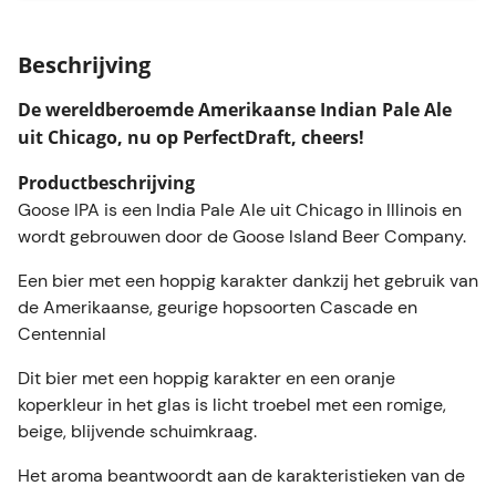
voor deze bierstijl. Een klassieker onder de
Amerikaanse India Pale Ale!
Beschrijving
Glazen worden apart verkocht.
Je krijgt 5 euro terug aan statiegeld in de
De wereldberoemde Amerikaanse Indian Pale Ale
supermarkt.
uit Chicago, nu op PerfectDraft, cheers!
Ontdek de rest van het PerfectDraft gamma hier,
Productbeschrijving
meer dan 40 verschillende bieren!
Goose IPA is een India Pale Ale uit Chicago in Illinois en
wordt gebrouwen door de Goose Island Beer Company.
Een bier met een hoppig karakter dankzij het gebruik van
de Amerikaanse, geurige hopsoorten Cascade en
Centennial
Dit bier met een hoppig karakter en een oranje
koperkleur in het glas is licht troebel met een romige,
beige, blijvende schuimkraag.
Het aroma beantwoordt aan de karakteristieken van de