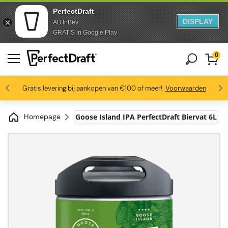
PerfectDraft
DISPLAY
AB InBev
Doorgaan naar artikel
Ga naar voettekst
GRATIS in Google Play
0
4.6/5
Gratis levering bij aankopen van €100 of meer!
Bierliefhebbers zijn dol op ons
Profiteer van -10% vanaf 3 vaten
Voorwaarden
Homepage
Goose Island IPA PerfectDraft Biervat 6L