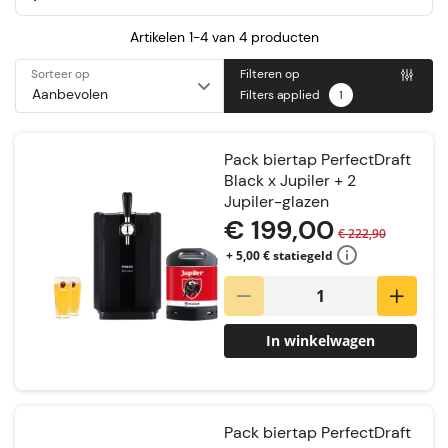
Artikelen 1-4 van
4
producten
Sorteer op
Filteren op
Filters applied
1
Pack biertap PerfectDraft
Black x Jupiler + 2
Jupiler-glazen
€ 199,00
€ 222,90
+ 5,00 € statiegeld
In winkelwagen
Pack biertap PerfectDraft