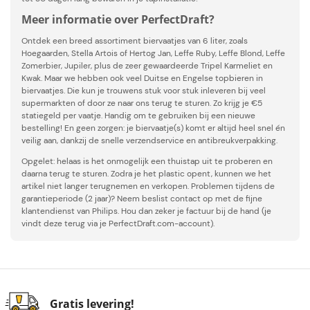
Meer informatie over PerfectDraft?
Ontdek een breed assortiment biervaatjes van 6 liter, zoals
Hoegaarden, Stella Artois of Hertog Jan, Leffe Ruby, Leffe Blond, Leffe
Zomerbier, Jupiler, plus de zeer gewaardeerde Tripel Karmeliet en
Kwak. Maar we hebben ook veel Duitse en Engelse topbieren in
biervaatjes. Die kun je trouwens stuk voor stuk inleveren bij veel
supermarkten of door ze naar ons terug te sturen. Zo krijg je €5
statiegeld per vaatje. Handig om te gebruiken bij een nieuwe
bestelling! En geen zorgen: je biervaatje(s) komt er altijd heel snel én
veilig aan, dankzij de snelle verzendservice en antibreukverpakking.
Opgelet: helaas is het onmogelijk een thuistap uit te proberen en
daarna terug te sturen. Zodra je het plastic opent, kunnen we het
artikel niet langer terugnemen en verkopen. Problemen tijdens de
garantieperiode (2 jaar)? Neem beslist contact op met de fijne
klantendienst van Philips. Hou dan zeker je factuur bij de hand (je
vindt deze terug via je PerfectDraft.com-account).
Gratis levering!