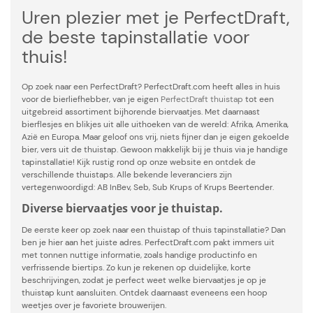
Uren plezier met je PerfectDraft,
de beste tapinstallatie voor
thuis!
Op zoek naar een PerfectDraft? PerfectDraft.com heeft alles in huis
voor de bierliefhebber, van je eigen
PerfectDraft thuistap
tot een
uitgebreid assortiment bijhorende biervaatjes. Met daarnaast
bierflesjes en blikjes uit alle uithoeken van de wereld: Afrika, Amerika,
Azië en Europa. Maar geloof ons vrij, niets fijner dan je eigen gekoelde
bier, vers uit de thuistap. Gewoon makkelijk bij je thuis via je handige
tapinstallatie! Kijk rustig rond op onze website en ontdek de
verschillende thuistaps. Alle bekende leveranciers zijn
vertegenwoordigd: AB InBev, Seb, Sub Krups of Krups Beertender.
Diverse biervaatjes voor je thuistap.
De eerste keer op zoek naar een thuistap of thuis tapinstallatie? Dan
ben je hier aan het juiste adres. PerfectDraft.com pakt immers uit
met tonnen nuttige informatie, zoals handige productinfo en
verfrissende biertips. Zo kun je rekenen op duidelijke, korte
beschrijvingen, zodat je perfect weet welke biervaatjes je op je
thuistap kunt aansluiten. Ontdek daarnaast eveneens een hoop
weetjes over je favoriete brouwerijen.