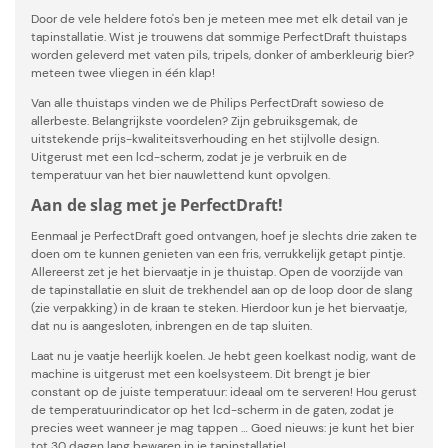
Door de vele heldere foto's ben je meteen mee met elk detail van je
tapinstallatie. Wist je trouwens dat sommige PerfectDraft thuistaps
worden geleverd met vaten pils, tripels, donker of amberkleurig bier?
meteen twee vliegen in één klap!
Van alle thuistaps vinden we de Philips PerfectDraft sowieso de
allerbeste. Belangrijkste voordelen? Zijn gebruiksgemak, de
uitstekende prijs-kwaliteitsverhouding en het stijlvolle design.
Uitgerust met een lcd-scherm, zodat je je verbruik en de
temperatuur van het bier nauwlettend kunt opvolgen.
Aan de slag met je PerfectDraft!
Eenmaal je PerfectDraft goed ontvangen, hoef je slechts drie zaken te
doen om te kunnen genieten van een fris, verrukkelijk getapt pintje.
Allereerst zet je het biervaatje in je thuistap. Open de voorzijde van
de tapinstallatie en sluit de trekhendel aan op de loop door de slang
(zie verpakking) in de kraan te steken. Hierdoor kun je het biervaatje,
dat nu is aangesloten, inbrengen en de tap sluiten.
Laat nu je vaatje heerlijk koelen. Je hebt geen koelkast nodig, want de
machine is uitgerust met een koelsysteem. Dit brengt je bier
constant op de juiste temperatuur: ideaal om te serveren! Hou gerust
de temperatuurindicator op het lcd-scherm in de gaten, zodat je
precies weet wanneer je mag tappen … Goed nieuws: je kunt het bier
tot 30 dagen lang bewaren in je tapinstallatie!