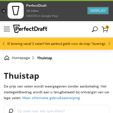
PerfectDraft
DISPLAY
AB InBev
Doorgaan naar artikel
Overslaan naar voettekst
GRATIS in Google Play
0
4.6/5
GRATIS levering vanaf 3 vaten! Het aanbod geldt voor de stap “leveringswijze
Bierliefhebbers zijn dol op ons
Profiteer van -10% vanaf 3 vaten!
Gratis levering
Homepage
Thuistap
Thuistap
De prijs van vaten wordt weergegeven zonder aanbetaling. Het
statiegeldbedrag wordt aan u terugbetaald bij ontvangst van uw
lege vaten.
Meer informatie gebruiksaanwijzing
.