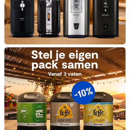
Ik
bestel
Koop