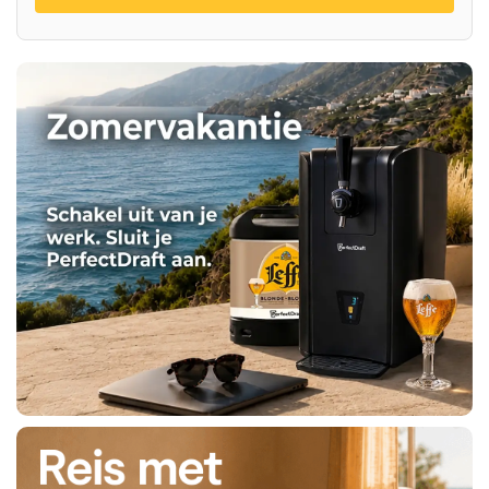
nu
Koop
nu