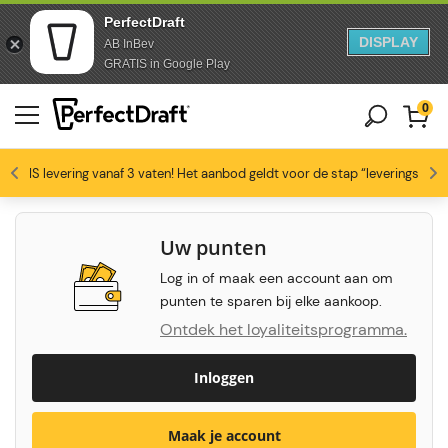
PerfectDraft
DISPLAY
AB InBev
Doorgaan naar artikel
Overslaan naar voettekst
GRATIS in Google Play
0
4.6/5
GRATIS levering vanaf 3 vaten! Het aanbod geldt voor de stap “leveringswijze
Bierliefhebbers zijn dol op ons
Profiteer van -10% vanaf 3 vaten!
Gratis levering
Uw punten
Log in of maak een account aan om
punten te sparen bij elke aankoop.
Ontdek het loyaliteitsprogramma.
Inloggen
Maak je account
Koop