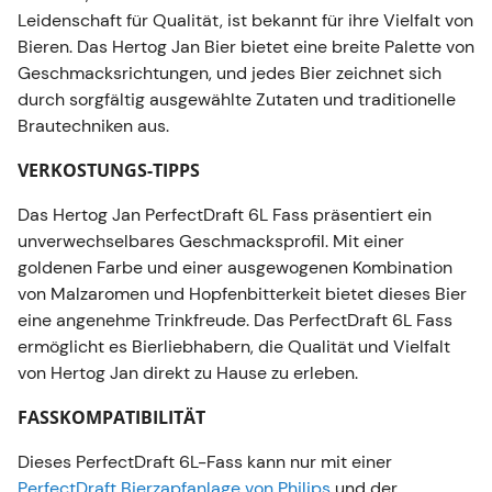
Dieses PerfectDraft 6L-Fass kann nur mit einer
Leidenschaft für Qualität, ist bekannt für ihre Vielfalt von
PerfectDraft Bierzapfanlage von Philips
und der
Bieren. Das Hertog Jan Bier bietet eine breite Palette von
Geschmacksrichtungen, und jedes Bier zeichnet sich
PerfectDraft Pro
verwendet werden.
durch sorgfältig ausgewählte Zutaten und traditionelle
PFAND-RÜCKGABE
Brautechniken aus.
Die Rückgabe der PerfectDraft Fässer bei
PerfectDraft ist schnell und einfach!
VERKOSTUNGS-TIPPS
Du bekommst automatisch 5€ Pfand für jedes
Das Hertog Jan PerfectDraft 6L Fass präsentiert ein
PerfectDraft-Fass in deine PerfectDraft-Wallet
unverwechselbares Geschmacksprofil. Mit einer
gutgeschrieben, wenn du deine leeren
goldenen Farbe und einer ausgewogenen Kombination
PerfectDraft-Fässer an uns zurückschickst.
von Malzaromen und Hopfenbitterkeit bietet dieses Bier
Weitere Informationen zur
Pfandrückgabe findest
eine angenehme Trinkfreude. Das PerfectDraft 6L Fass
du auf unserer Website
.
ermöglicht es Bierliebhabern, die Qualität und Vielfalt
von Hertog Jan direkt zu Hause zu erleben.
FASSKOMPATIBILITÄT
Dieses PerfectDraft 6L-Fass kann nur mit einer
PerfectDraft Bierzapfanlage von Philips
und der