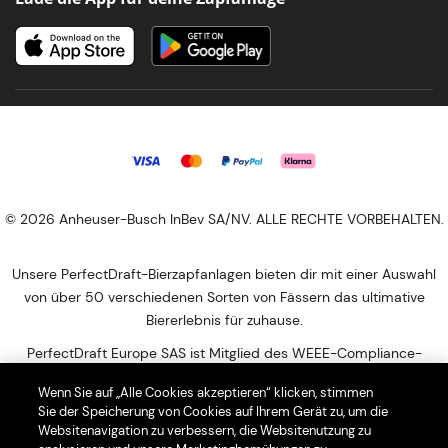
© 2026 Anheuser-Busch InBev SA/NV. ALLE RECHTE VORBEHALTEN.
Unsere PerfectDraft-Bierzapfanlagen bieten dir mit einer Auswahl
von über 50 verschiedenen Sorten von Fässern das ultimative
Biererlebnis für zuhause.
PerfectDraft Europe SAS ist Mitglied des WEEE-Compliance-
Programms von Relectra WEEE-Reg.-Nr. DE 18473151. Bitte besuchen
Wenn Sie auf „Alle Cookies akzeptieren“ klicken, stimmen
Sie die Website von Relectra (https://www.relectra.de/home) für
Sie der Speicherung von Cookies auf Ihrem Gerät zu, um die
Informationen zur Entsorgung Ihrer Haushalts-WEEE. Bitte besuchen
Websitenavigation zu verbessern, die Websitenutzung zu
Sie diese Website, um die nächstgelegene Abgabestelle für Ihren