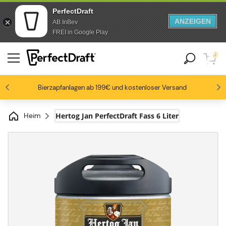
PerfectDraft
ANZEIGEN
AB InBev
Zum Inhalt springen
Zur Fußzeile springen
FREI in Google Play
0
4.6/5
Bierzapfanlagen ab 199€ und kostenloser Versand
Bierbegeisterte lieben uns
-15% ab 3 Fässen, -20% ab 6 Fässern
Bis zu -20% auf ausgewählte Packs
Heim
Hertog Jan PerfectDraft Fass 6 Liter