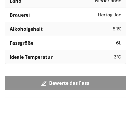
Land
Niederlande
Brauerei
Hertog Jan
Alkoholgehalt
5.1%
Fassgröße
6L
Ideale Temperatur
3°C
Bewerte das Fass