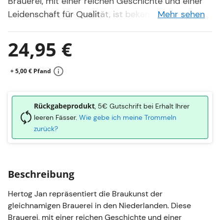
Brauerei, mit einer reichen Geschichte und einer
Leidenschaft für Qualität, ist bekannt für ihre
Mehr sehen
Vielfalt von Bieren. Das Hertog Jan Bier bietet eine
breite Palette von Geschmacksrichtungen, und
24,95 €
jedes Bier zeichnet sich durch sorgfältig
ausgewählte Zutaten und traditionelle
+ 5,00 € Pfand
Brautechniken aus.
VERKOSTUNGS-TIPPS
Rückgabeprodukt
Das Hertog Jan PerfectDraft 6L Fass präsentiert
, 5€ Gutschrift bei Erhalt Ihrer
leeren Fässer.
Wie gebe ich meine Trommeln
ein unverwechselbares Geschmacksprofil. Mit
zurück?
einer goldenen Farbe und einer ausgewogenen
Kombination von Malzaromen und
Hopfenbitterkeit bietet dieses Bier eine
Beschreibung
angenehme Trinkfreude. Das PerfectDraft 6L Fass
ermöglicht es Bierliebhabern, die Qualität und
Hertog Jan repräsentiert die Braukunst der
Vielfalt von Hertog Jan direkt zu Hause zu erleben.
gleichnamigen Brauerei in den Niederlanden. Diese
FASSKOMPATIBILITÄT
Brauerei, mit einer reichen Geschichte und einer