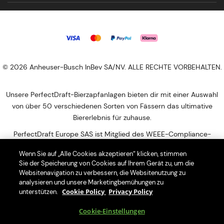
© 2026 Anheuser-Busch InBev SA/NV. ALLE RECHTE VORBEHALTEN.
Unsere PerfectDraft-Bierzapfanlagen bieten dir mit einer Auswahl
von über 50 verschiedenen Sorten von Fässern das ultimative
Biererlebnis für zuhause.
PerfectDraft Europe SAS ist Mitglied des WEEE-Compliance-
Programms von Relectra WEEE-Reg.-Nr. DE 18473151. Bitte besuchen
Wenn Sie auf „Alle Cookies akzeptieren“ klicken, stimmen
Sie die Website von Relectra (https://www.relectra.de/home) für
Sie der Speicherung von Cookies auf Ihrem Gerät zu, um die
Informationen zur Entsorgung Ihrer Haushalts-WEEE. Bitte besuchen
Websitenavigation zu verbessern, die Websitenutzung zu
Sie diese Website, um die nächstgelegene Abgabestelle für Ihren
analysieren und unsere Marketingbemühungen zu
Elektroschrott zu finden: https://entsorgungsstellen.e-schrott-
Cookie Policy
Privacy Policy
unterstützen.
entsorgen.org
Cookie-Einstellungen
Mit der Nutzung dieser Seiten erklärst Du dich mit der